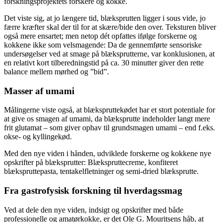
forskningsprojektets forskere og kokke.
Det viste sig, at jo længere tid, blæksprutten ligger i sous vide, jo
færre kræfter skal der til for at skære/bide den over. Teksturen bliver
også mere ensartet; men netop dét opfattes ifølge forskerne og
kokkene ikke som velsmagende: Da de gennemførte sensoriske
undersøgelser ved at smage på blæksprutterne, var konklusionen, at
en relativt kort tilberedningstid på ca. 30 minutter giver den rette
balance mellem mørhed og ”bid”.
Masser af umami
Målingerne viste også, at blækspruttekødet har et stort potentiale for
at give os smagen af umami, da blæksprutte indeholder langt mere
frit glutamat – som giver ophav til grundsmagen umami – end f.eks.
okse- og kyllingekød.
Med den nye viden i hånden, udviklede forskerne og kokkene nye
opskrifter på blæksprutter: Blækspruttecreme, konfiteret
blækspruttepasta, tentakelfletninger og semi-dried blæksprutte.
Fra gastrofysisk forskning til hverdagssmag
Ved at dele den nye viden, indsigt og opskrifter med både
professionelle og amatørkokke, er det Ole G. Mouritsens håb, at