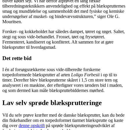
bliver kødet sejt. Vi har derfor afprøvet en lang række
tilberedningsteknikkers anvendelighed og effekt på blæksprutternes
smag og mundfølelse og sammenholdt det med fysiske og kemiske
undersøgelser af muskel- og bindevævsstrukturen,” siger Ole G.
Mouritsen.
Forsker- og kokkeholdet har således dampet, tørret og røget. Saltet,
stegt og sous vide-behandlet. Frosset, tøet og frysetørret.
Fermenteret, kandiseret og konfiteret. Alt sammen for at gøre
blæksprutter til hverdagsmad.
Det rette bid
I én af forsøgsrækkerne sous vide-tilberedte forskerne
torpedoformede blæksprutter af arten
Loligo Forbesii
i op til to
timer. Derefter blev blæksprutterne skåret i 1,5 cm store tern og
analyseret i en maskine, der efterligner vores tænders bid i maden,
og som dermed kan måle blækspruttebiddernes mørhed.
Lav selv sprøde blæksprutteringe
Vil du selv prøve kræfter med de danske blæksprutter, kan du bede
din fiskehandler om en torpedoformet tiarmet blæksprutte og kaste
dig over
denne opskrift
på sprøde blæksprutteringeudviklet af