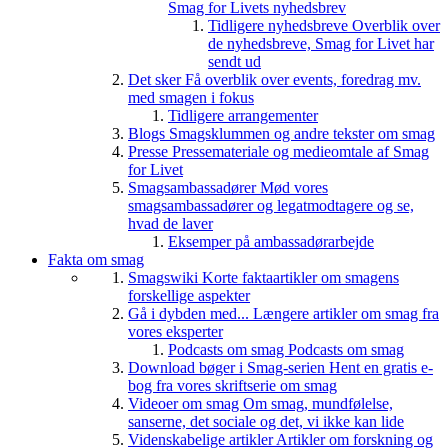
Smag for Livets nyhedsbrev
Tidligere nyhedsbreve
Overblik over
de nyhedsbreve, Smag for Livet har
sendt ud
Det sker
Få overblik over events, foredrag mv.
med smagen i fokus
Tidligere arrangementer
Blogs
Smagsklummen og andre tekster om smag
Presse
Pressemateriale og medieomtale af Smag
for Livet
Smagsambassadører
Mød vores
smagsambassadører og legatmodtagere og se,
hvad de laver
Eksemper på ambassadørarbejde
Fakta om smag
Smagswiki
Korte faktaartikler om smagens
forskellige aspekter
Gå i dybden med...
Længere artikler om smag fra
vores eksperter
Podcasts om smag
Podcasts om smag
Download bøger i Smag-serien
Hent en gratis e-
bog fra vores skriftserie om smag
Videoer om smag
Om smag, mundfølelse,
sanserne, det sociale og det, vi ikke kan lide
Videnskabelige artikler
Artikler om forskning og