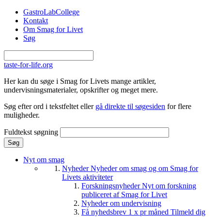
Gå til hovedindhold
GastroLabCollege
Kontakt
Om Smag for Livet
Søg
taste-for-life.org
Her kan du søge i Smag for Livets mange artikler,
undervisningsmaterialer, opskrifter og meget mere.
Søg efter ord i tekstfeltet eller
gå direkte til søgesiden
for flere
muligheder.
Fuldtekst søgning
Nyt om smag
Nyheder
Nyheder om smag og om Smag for
Livets aktiviteter
Forskningsnyheder
Nyt om forskning
publiceret af Smag for Livet
Nyheder om undervisning
Få nyhedsbrev 1 x pr måned
Tilmeld dig