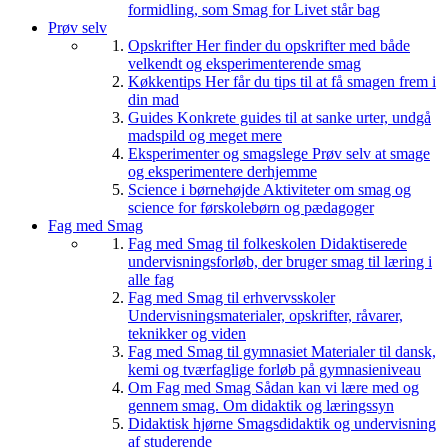
formidling, som Smag for Livet står bag
Prøv selv
Opskrifter
Her finder du opskrifter med både
velkendt og eksperimenterende smag
Køkkentips
Her får du tips til at få smagen frem i
din mad
Guides
Konkrete guides til at sanke urter, undgå
madspild og meget mere
Eksperimenter og smagslege
Prøv selv at smage
og eksperimentere derhjemme
Science i børnehøjde
Aktiviteter om smag og
science for førskolebørn og pædagoger
Fag med Smag
Fag med Smag til folkeskolen
Didaktiserede
undervisningsforløb, der bruger smag til læring i
alle fag
Fag med Smag til erhvervsskoler
Undervisningsmaterialer, opskrifter, råvarer,
teknikker og viden
Fag med Smag til gymnasiet
Materialer til dansk,
kemi og tværfaglige forløb på gymnasieniveau
Om Fag med Smag
Sådan kan vi lære med og
gennem smag. Om didaktik og læringssyn
Didaktisk hjørne
Smagsdidaktik og undervisning
af studerende