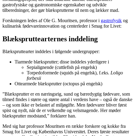
gastrofysiske og gastronomiske egenskaber og udvikle
tilberedninger, der gør blæksprutterne til nem og lækker mad.
Forskningen ledes af Ole G. Mouritsen, professor i
gastrofysik
og
kulinarisk fødevareinnovation og centerleder i Smag for Livet:
Blækspruttearternes inddeling
Blækspruttearter inddeles i følgende undergrupper:
Tiarmede blæksprutter; disse inddeles yderligere i
Sepialignende (cuttlefish på engelsk)
Torpedoformede (squids på engelsk), f.eks.
Loligo
forbesii
Ottearmede blæksprutter (octopus på engelsk)
”Blæksprutter er en næringsrig, sund og bæredygtig fødevare, som
tilmed findes i større og større antal i verdens have – også de danske
– og som ikke er belastet af miljøgifte. Men fødevarer bliver først
spist og nydt, når de er velkendte og velsmagende. Her møder
blæksprutter modstand,” forklarer han.
Med sig har professor Mouritsen en række forskere og kokke fra
Smag for Livet og Københavns Universitet. Deres første resultater