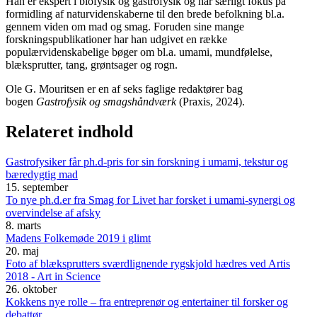
Han er ekspert i biofysik og gastrofysik og har særligt fokus på
formidling af naturvidenskaberne til den brede befolkning bl.a.
gennem viden om mad og smag. Foruden sine mange
forskningspublikationer har han udgivet en række
populærvidenskabelige bøger om bl.a. umami, mundfølelse,
blæksprutter, tang, grøntsager og rogn.
Ole G. Mouritsen er en af seks faglige redaktører bag
bogen
Gastrofysik og smagshåndværk
(Praxis, 2024).
Relateret indhold
Gastrofysiker får ph.d-pris for sin forskning i umami, tekstur og
bæredygtig mad
15. september
To nye ph.d.er fra Smag for Livet har forsket i umami-synergi og
overvindelse af afsky
8. marts
Madens Folkemøde 2019 i glimt
20. maj
Foto af blæksprutters sværdlignende rygskjold hædres ved Artis
2018 - Art in Science
26. oktober
Kokkens nye rolle – fra entreprenør og entertainer til forsker og
debattør