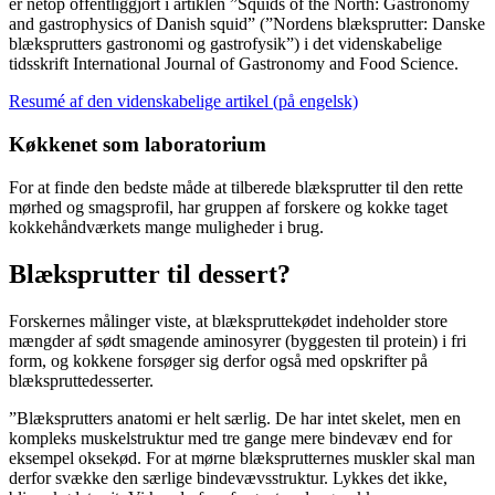
er netop offentliggjort i artiklen ”Squids of the North: Gastronomy
and gastrophysics of Danish squid” (”Nordens blæksprutter: Danske
blæksprutters gastronomi og gastrofysik”) i det videnskabelige
tidsskrift International Journal of Gastronomy and Food Science.
Resumé af den videnskabelige artikel (på engelsk)
Køkkenet som laboratorium
For at finde den bedste måde at tilberede blæksprutter til den rette
mørhed og smagsprofil, har gruppen af forskere og kokke taget
kokkehåndværkets mange muligheder i brug.
Blæksprutter til dessert?
Forskernes målinger viste, at blækspruttekødet indeholder store
mængder af sødt smagende aminosyrer (byggesten til protein) i fri
form, og kokkene forsøger sig derfor også med opskrifter på
blækspruttedesserter.
”Blæksprutters anatomi er helt særlig. De har intet skelet, men en
kompleks muskelstruktur med tre gange mere bindevæv end for
eksempel oksekød. For at mørne blæksprutternes muskler skal man
derfor svække den særlige bindevævsstruktur. Lykkes det ikke,