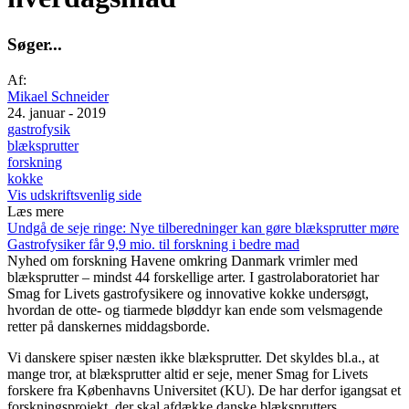
S
ø
g
e
r
.
.
.
Af:
Mikael Schneider
24. januar - 2019
gastrofysik
blæksprutter
forskning
kokke
Vis udskriftsvenlig side
Læs mere
Undgå de seje ringe: Nye tilberedninger kan gøre blæksprutter møre
Gastrofysiker får 9,9 mio. til forskning i bedre mad
Nyhed om forskning
Havene omkring Danmark vrimler med
blæksprutter – mindst 44 forskellige arter. I gastrolaboratoriet har
Smag for Livets gastrofysikere og innovative kokke undersøgt,
hvordan de otte- og tiarmede bløddyr kan ende som velsmagende
retter på danskernes middagsborde.
Vi danskere spiser næsten ikke blæksprutter. Det skyldes bl.a., at
mange tror, at blæksprutter altid er seje, mener Smag for Livets
forskere fra Københavns Universitet (KU). De har derfor igangsat et
forskningsprojekt, der skal afdække danske blæksprutters