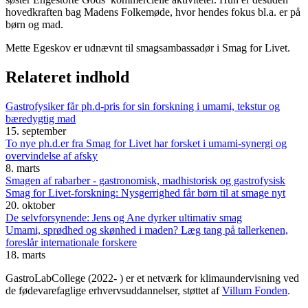
hovedkraften bag Madens Folkemøde, hvor hendes fokus bl.a. er på
børn og mad.
Mette Egeskov er udnævnt til smagsambassadør i Smag for Livet.
Relateret indhold
Gastrofysiker får ph.d-pris for sin forskning i umami, tekstur og
bæredygtig mad
15. september
To nye ph.d.er fra Smag for Livet har forsket i umami-synergi og
overvindelse af afsky
8. marts
Smagen af rabarber - gastronomisk, madhistorisk og gastrofysisk
Smag for Livet-forskning: Nysgerrighed får børn til at smage nyt
20. oktober
De selvforsynende: Jens og Ane dyrker ultimativ smag
Umami, sprødhed og skønhed i maden? Læg tang på tallerkenen,
foreslår internationale forskere
18. marts
GastroLabCollege (2022- ) er et netværk for klimaundervisning ved
de fødevarefaglige erhvervsuddannelser, støttet af
Villum Fonden
.