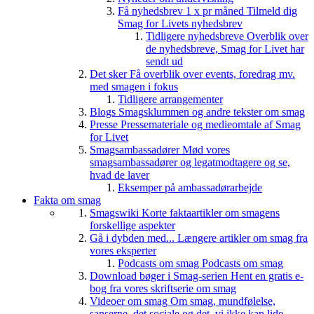
Få nyhedsbrev 1 x pr måned
Tilmeld dig
Smag for Livets nyhedsbrev
Tidligere nyhedsbreve
Overblik over
de nyhedsbreve, Smag for Livet har
sendt ud
Det sker
Få overblik over events, foredrag mv.
med smagen i fokus
Tidligere arrangementer
Blogs
Smagsklummen og andre tekster om smag
Presse
Pressemateriale og medieomtale af Smag
for Livet
Smagsambassadører
Mød vores
smagsambassadører og legatmodtagere og se,
hvad de laver
Eksemper på ambassadørarbejde
Fakta om smag
Smagswiki
Korte faktaartikler om smagens
forskellige aspekter
Gå i dybden med...
Længere artikler om smag fra
vores eksperter
Podcasts om smag
Podcasts om smag
Download bøger i Smag-serien
Hent en gratis e-
bog fra vores skriftserie om smag
Videoer om smag
Om smag, mundfølelse,
sanserne, det sociale og det, vi ikke kan lide