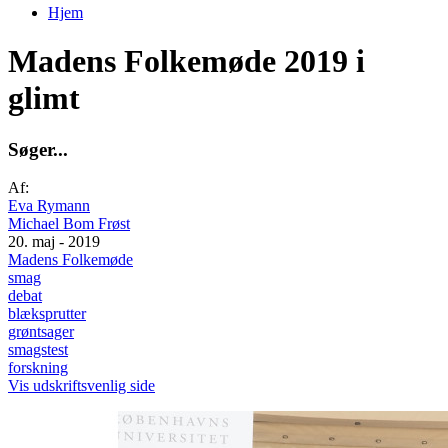
Hjem
Madens Folkemøde 2019 i
glimt
S
ø
g
e
r
.
.
.
Af:
Eva Rymann
Michael Bom Frøst
20. maj - 2019
Madens Folkemøde
smag
debat
blæksprutter
grøntsager
smagstest
forskning
Vis udskriftsvenlig side