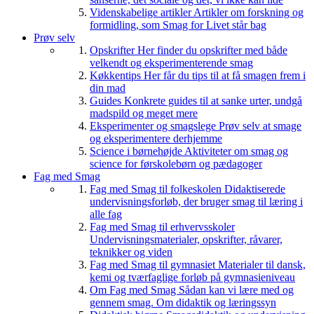
Videnskabelige artikler
Artikler om forskning og
formidling, som Smag for Livet står bag
Prøv selv
Opskrifter
Her finder du opskrifter med både
velkendt og eksperimenterende smag
Køkkentips
Her får du tips til at få smagen frem i
din mad
Guides
Konkrete guides til at sanke urter, undgå
madspild og meget mere
Eksperimenter og smagslege
Prøv selv at smage
og eksperimentere derhjemme
Science i børnehøjde
Aktiviteter om smag og
science for førskolebørn og pædagoger
Fag med Smag
Fag med Smag til folkeskolen
Didaktiserede
undervisningsforløb, der bruger smag til læring i
alle fag
Fag med Smag til erhvervsskoler
Undervisningsmaterialer, opskrifter, råvarer,
teknikker og viden
Fag med Smag til gymnasiet
Materialer til dansk,
kemi og tværfaglige forløb på gymnasieniveau
Om Fag med Smag
Sådan kan vi lære med og
gennem smag. Om didaktik og læringssyn