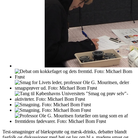
Test-smagninger af blæksprutte og mæsk-drinks, debatter blandt
fagfolk og diskussioner med høj og lav om bl.a. madens smag og