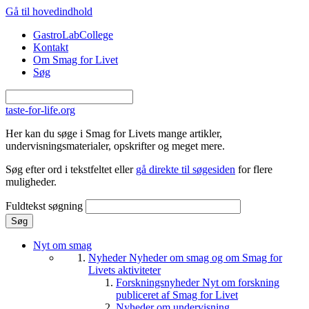
Gå til hovedindhold
GastroLabCollege
Kontakt
Om Smag for Livet
Søg
taste-for-life.org
Her kan du søge i Smag for Livets mange artikler,
undervisningsmaterialer, opskrifter og meget mere.
Søg efter ord i tekstfeltet eller
gå direkte til søgesiden
for flere
muligheder.
Fuldtekst søgning
Nyt om smag
Nyheder
Nyheder om smag og om Smag for
Livets aktiviteter
Forskningsnyheder
Nyt om forskning
publiceret af Smag for Livet
Nyheder om undervisning