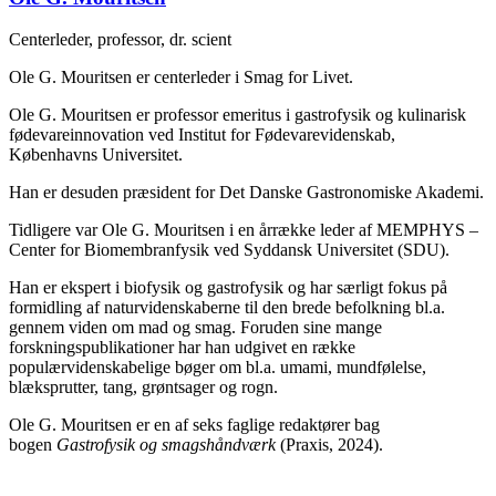
Centerleder, professor, dr. scient
Ole G. Mouritsen er centerleder i Smag for Livet.
Ole G. Mouritsen er professor emeritus i gastrofysik og kulinarisk
fødevareinnovation ved Institut for Fødevarevidenskab,
Københavns Universitet.
Han er desuden præsident for Det Danske Gastronomiske Akademi.
Tidligere var Ole G. Mouritsen i en årrække leder af MEMPHYS –
Center for Biomembranfysik ved Syddansk Universitet (SDU).
Han er ekspert i biofysik og gastrofysik og har særligt fokus på
formidling af naturvidenskaberne til den brede befolkning bl.a.
gennem viden om mad og smag. Foruden sine mange
forskningspublikationer har han udgivet en række
populærvidenskabelige bøger om bl.a. umami, mundfølelse,
blæksprutter, tang, grøntsager og rogn.
Ole G. Mouritsen er en af seks faglige redaktører bag
bogen
Gastrofysik og smagshåndværk
(Praxis, 2024).