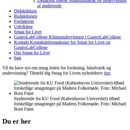
Didaktisk hjørne
Smagsdidaktik og undervisning
af studerende
Didaktikken
Redaktionen
Forfatterne
Udvikling
Smag for Livet
GastroLabCollege
Klimaundervisning i GastroLabCollege
Kontakt
Kontaktinformationer for Smag for Livet og
GastroLabCollege
Om Smag for Livet
Søg
Vil du have nyt om smag inden for forskning, håndværk og
undervisning? Tilmeld dig Smag for Livets nyhedsbrev
her
.
Studerende fra KU Food (Københavns Universitet) tilbød
forskellige smagninger på Madens Folkemøde. Foto: Michael
Bom Frøst
Du er her