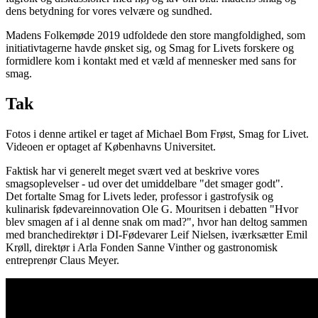
dens betydning for vores velvære og sundhed.
Madens Folkemøde 2019 udfoldede den store mangfoldighed, som
initiativtagerne havde ønsket sig, og Smag for Livets forskere og
formidlere kom i kontakt med et væld af mennesker med sans for
smag.
Tak
Fotos i denne artikel er taget af Michael Bom Frøst, Smag for Livet.
Videoen er optaget af Københavns Universitet.
Faktisk har vi generelt meget svært ved at beskrive vores
smagsoplevelser - ud over det umiddelbare "det smager godt".
Det fortalte Smag for Livets leder, professor i gastrofysik og
kulinarisk fødevareinnovation Ole G. Mouritsen i debatten "Hvor
blev smagen af i al denne snak om mad?", hvor han deltog sammen
med branchedirektør i DI-Fødevarer Leif Nielsen, iværksætter Emil
Krøll, direktør i Arla Fonden Sanne Vinther og gastronomisk
entreprenør Claus Meyer.