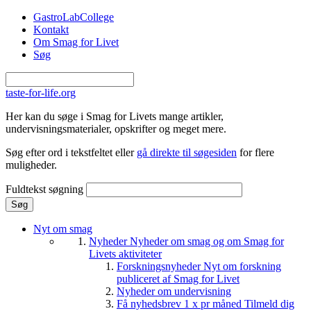
Gå til hovedindhold
GastroLabCollege
Kontakt
Om Smag for Livet
Søg
taste-for-life.org
Her kan du søge i Smag for Livets mange artikler,
undervisningsmaterialer, opskrifter og meget mere.
Søg efter ord i tekstfeltet eller
gå direkte til søgesiden
for flere
muligheder.
Fuldtekst søgning
Nyt om smag
Nyheder
Nyheder om smag og om Smag for
Livets aktiviteter
Forskningsnyheder
Nyt om forskning
publiceret af Smag for Livet
Nyheder om undervisning
Få nyhedsbrev 1 x pr måned
Tilmeld dig