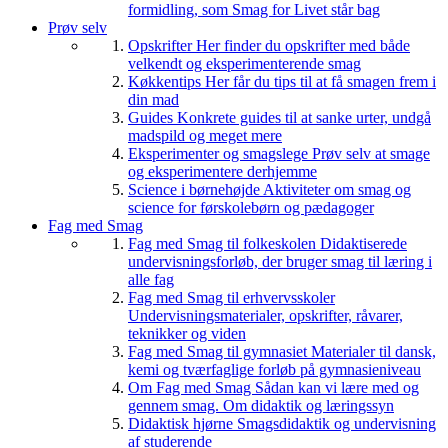
formidling, som Smag for Livet står bag
Prøv selv
Opskrifter
Her finder du opskrifter med både
velkendt og eksperimenterende smag
Køkkentips
Her får du tips til at få smagen frem i
din mad
Guides
Konkrete guides til at sanke urter, undgå
madspild og meget mere
Eksperimenter og smagslege
Prøv selv at smage
og eksperimentere derhjemme
Science i børnehøjde
Aktiviteter om smag og
science for førskolebørn og pædagoger
Fag med Smag
Fag med Smag til folkeskolen
Didaktiserede
undervisningsforløb, der bruger smag til læring i
alle fag
Fag med Smag til erhvervsskoler
Undervisningsmaterialer, opskrifter, råvarer,
teknikker og viden
Fag med Smag til gymnasiet
Materialer til dansk,
kemi og tværfaglige forløb på gymnasieniveau
Om Fag med Smag
Sådan kan vi lære med og
gennem smag. Om didaktik og læringssyn
Didaktisk hjørne
Smagsdidaktik og undervisning
af studerende