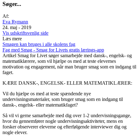
S
ø
g
e
r
.
.
.
Af:
Eva Rymann
24. maj - 2019
Vis udskriftsvenlig side
Læs mere
Smagen kan bruges i alle skolens fag
Fag med Smag - Smag for Livets gratis lærings-app
Artikel
Smag for Livet søger samarbejde med dansk-, engelsk- og
matematiklærere, som vil hjælpe os med at teste elevernes
motivation og engagement, når man bruger smag som en indgang til
faget.
KÆRE DANSK-, ENGELSK- ELLER MATEMATIKLÆRER:
Vil du hjælpe os med at teste spændende nye
undervisningsmaterialer, som bruger smag som en indgang til
dansk-, engelsk- eller matematikfaget?
Så vil vi gerne samarbejde med dig over 1-2 undervisningsgange,
hvor du gennemfører nogle undervisningsaktiviteter, mens en
forsker observerer eleverne og efterfølgende interviewer dig og
nogle elever.