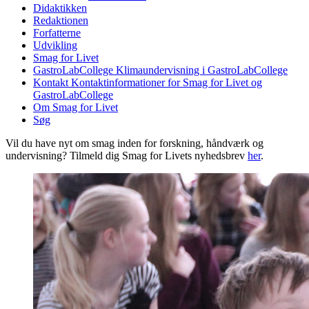
Didaktikken
Redaktionen
Forfatterne
Udvikling
Smag for Livet
GastroLabCollege
Klimaundervisning i GastroLabCollege
Kontakt
Kontaktinformationer for Smag for Livet og
GastroLabCollege
Om Smag for Livet
Søg
Vil du have nyt om smag inden for forskning, håndværk og
undervisning? Tilmeld dig Smag for Livets nyhedsbrev
her
.