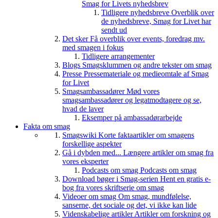
Smag for Livets nyhedsbrev
Tidligere nyhedsbreve
Overblik over
de nyhedsbreve, Smag for Livet har
sendt ud
Det sker
Få overblik over events, foredrag mv.
med smagen i fokus
Tidligere arrangementer
Blogs
Smagsklummen og andre tekster om smag
Presse
Pressemateriale og medieomtale af Smag
for Livet
Smagsambassadører
Mød vores
smagsambassadører og legatmodtagere og se,
hvad de laver
Eksemper på ambassadørarbejde
Fakta om smag
Smagswiki
Korte faktaartikler om smagens
forskellige aspekter
Gå i dybden med...
Længere artikler om smag fra
vores eksperter
Podcasts om smag
Podcasts om smag
Download bøger i Smag-serien
Hent en gratis e-
bog fra vores skriftserie om smag
Videoer om smag
Om smag, mundfølelse,
sanserne, det sociale og det, vi ikke kan lide
Videnskabelige artikler
Artikler om forskning og