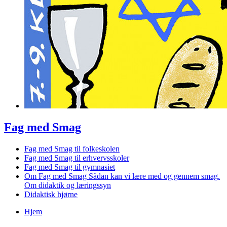
Fag med Smag
Fag med Smag til folkeskolen
Fag med Smag til erhvervsskoler
Fag med Smag til gymnasiet
Om Fag med Smag
Sådan kan vi lære med og gennem smag.
Om didaktik og læringssyn
Didaktisk hjørne
Hjem
Du er her