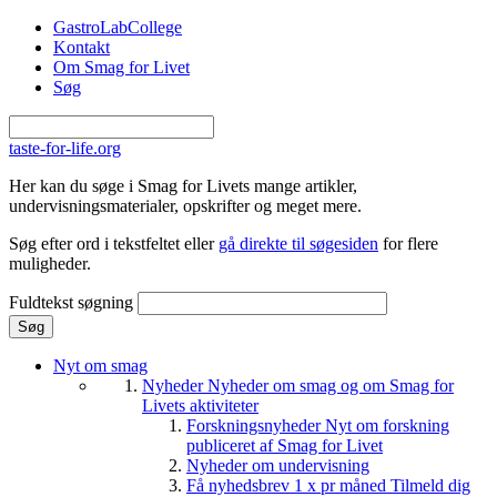
Gå til hovedindhold
GastroLabCollege
Kontakt
Om Smag for Livet
Søg
taste-for-life.org
Her kan du søge i Smag for Livets mange artikler,
undervisningsmaterialer, opskrifter og meget mere.
Søg efter ord i tekstfeltet eller
gå direkte til søgesiden
for flere
muligheder.
Fuldtekst søgning
Nyt om smag
Nyheder
Nyheder om smag og om Smag for
Livets aktiviteter
Forskningsnyheder
Nyt om forskning
publiceret af Smag for Livet
Nyheder om undervisning
Få nyhedsbrev 1 x pr måned
Tilmeld dig