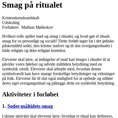
Smag på ritualet
Kristendomskundskab
Udskoling
Forfattere:
Mathias Mølleskov
Hvilken rolle spiller mad og smag i ritualer, og hvad gør et rituals
smag for os personligt og socialt? Dette forløb tager fat i det jødiske
påskemåltid seder, den kristne nadver og til slut overgangsritualet i
både religiøs og ikke-religiøs kontekst.
Eleverne skal lære, at indtagelse af mad kan bruges i ritualer til at
påvirke vores følelser og udvide måltidets betydning med en
symbolsk værdi. Eleverne skal arbejde med, hvordan denne
symbolværdi kan have mange forskellige betydninger og virkninger
på folk. Eleverne får til slut også mulighed for at opfinde og udføre
deres eget overgangsritual og pålægge dette en symbolsk betydning.
Aktiviteter i forløbet
1.
Seder-måltidets smag
I denne aktivitet skal eleverne lære, hvordan et ritual kan defineres,