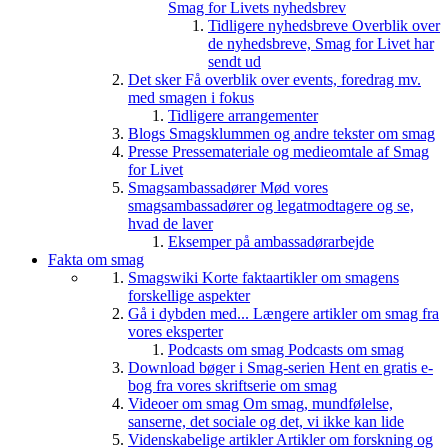
Smag for Livets nyhedsbrev
Tidligere nyhedsbreve
Overblik over
de nyhedsbreve, Smag for Livet har
sendt ud
Det sker
Få overblik over events, foredrag mv.
med smagen i fokus
Tidligere arrangementer
Blogs
Smagsklummen og andre tekster om smag
Presse
Pressemateriale og medieomtale af Smag
for Livet
Smagsambassadører
Mød vores
smagsambassadører og legatmodtagere og se,
hvad de laver
Eksemper på ambassadørarbejde
Fakta om smag
Smagswiki
Korte faktaartikler om smagens
forskellige aspekter
Gå i dybden med...
Længere artikler om smag fra
vores eksperter
Podcasts om smag
Podcasts om smag
Download bøger i Smag-serien
Hent en gratis e-
bog fra vores skriftserie om smag
Videoer om smag
Om smag, mundfølelse,
sanserne, det sociale og det, vi ikke kan lide
Videnskabelige artikler
Artikler om forskning og