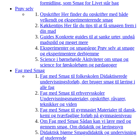
formidling, som Smag for Livet står bag
Prøv selv
Opskrifter
Her finder du opskrifter med både
velkendt og eksperimenterende smag
Køkkentips
Her får du tips til at få smagen frem i
din mad
Guides
Konkrete guides til at sanke urter, undgå
madspild og meget mere
Eksperimenter og smagslege
Prøv selv at smage
og eksperimentere derhjemme
Science i børnehøjde
Aktiviteter om smag og
science for førskolebørn og pædagoger
Fag med Smag
Fag med Smag til folkeskolen
Didaktiserede
undervisningsforløb, der bruger smag til læring i
alle fag
Fag med Smag til erhvervsskoler
Undervisningsmaterialer, opskrifter, råvarer,
teknikker og viden
Fag med Smag til gymnasiet
Materialer til dansk,
kemi og tværfaglige forløb på gymnasieniveau
Om Fag med Smag
Sådan kan vi lære med og
gennem smag. Om didaktik og læringssyn
Didaktisk hjørne
Smagsdidaktik og undervisning
af studerende