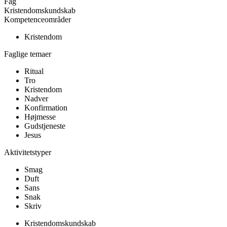
Fag
Kristendomskundskab
Kompetenceområder
Kristendom
Faglige temaer
Ritual
Tro
Kristendom
Nadver
Konfirmation
Højmesse
Gudstjeneste
Jesus
Aktivitetstyper
Smag
Duft
Sans
Snak
Skriv
Kristendomskundskab