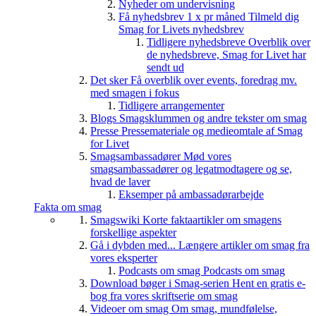
Nyheder om undervisning
Få nyhedsbrev 1 x pr måned
Tilmeld dig
Smag for Livets nyhedsbrev
Tidligere nyhedsbreve
Overblik over
de nyhedsbreve, Smag for Livet har
sendt ud
Det sker
Få overblik over events, foredrag mv.
med smagen i fokus
Tidligere arrangementer
Blogs
Smagsklummen og andre tekster om smag
Presse
Pressemateriale og medieomtale af Smag
for Livet
Smagsambassadører
Mød vores
smagsambassadører og legatmodtagere og se,
hvad de laver
Eksemper på ambassadørarbejde
Fakta om smag
Smagswiki
Korte faktaartikler om smagens
forskellige aspekter
Gå i dybden med...
Længere artikler om smag fra
vores eksperter
Podcasts om smag
Podcasts om smag
Download bøger i Smag-serien
Hent en gratis e-
bog fra vores skriftserie om smag
Videoer om smag
Om smag, mundfølelse,