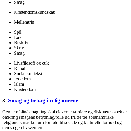
Smag
Kristendomskundskab
Mellemtrin
Spil
Lav
Beskriv
Skriv
Smag
Livsfilosofi og etik
Ritual
Social kontekst
Jødedom
Islam
Kristendom
3.
Smag og behag i religionerne
Gennem blindsmagning skal eleverne vurdere og diskutere aspekter
omkring smagens betydning/rolle ud fra de tre abrahamitiske
religioners madkultur i forhold til sociale og kulturelle forhold og
deres egen livsverden.