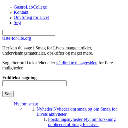
Gå til hovedindhold
GastroLabCollege
Kontakt
Om Smag for Livet
Søg
taste-for-life.org
Her kan du søge i Smag for Livets mange artikler,
undervisningsmaterialer, opskrifter og meget mere.
Søg efter ord i tekstfeltet eller
gå direkte til søgesiden
for flere
muligheder.
Fuldtekst søgning
Nyt om smag
Nyheder
Nyheder om smag og om Smag for
Livets aktiviteter
Forskningsnyheder
Nyt om forskning
publiceret af Smag for Livet