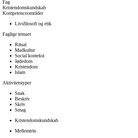
Fag
Kristendomskundskab
Kompetenceområder
Livsfilosofi og etik
Faglige temaer
Ritual
Madkultur
Social kontekst
Jødedom
Kristendom
Islam
Aktivitetstyper
Snak
Beskriv
Skriv
Smag
Kristendomskundskab
Mellemtrin