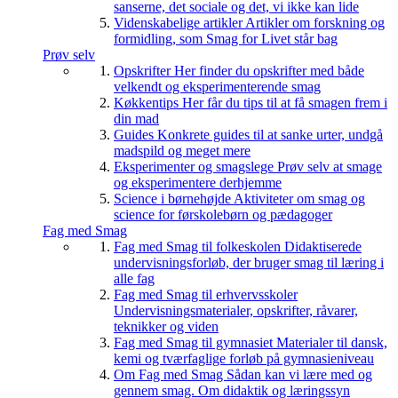
sanserne, det sociale og det, vi ikke kan lide
Videnskabelige artikler
Artikler om forskning og
formidling, som Smag for Livet står bag
Prøv selv
Opskrifter
Her finder du opskrifter med både
velkendt og eksperimenterende smag
Køkkentips
Her får du tips til at få smagen frem i
din mad
Guides
Konkrete guides til at sanke urter, undgå
madspild og meget mere
Eksperimenter og smagslege
Prøv selv at smage
og eksperimentere derhjemme
Science i børnehøjde
Aktiviteter om smag og
science for førskolebørn og pædagoger
Fag med Smag
Fag med Smag til folkeskolen
Didaktiserede
undervisningsforløb, der bruger smag til læring i
alle fag
Fag med Smag til erhvervsskoler
Undervisningsmaterialer, opskrifter, råvarer,
teknikker og viden
Fag med Smag til gymnasiet
Materialer til dansk,
kemi og tværfaglige forløb på gymnasieniveau
Om Fag med Smag
Sådan kan vi lære med og
gennem smag. Om didaktik og læringssyn