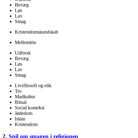
Bevæg
Løs
Lav
Smag
Kristendomskundskab
Mellemtrin
Udforsk
Bevæg
Løs
Lav
Smag
Livsfilosofi og etik
Tro
Madkultur
Ritual
Social kontekst
Jødedom
Islam
Kristendom
2.
Spil om smagen i religionen