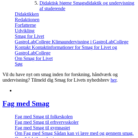
Didaktisk hjørne
Smagsdidaktik og undervisning
af studerende
Didaktikken
Redaktionen
Forfatterne
Udvikling
Smag for Livet
GastroLabCollege
Klimaundervisning i GastroLabCollege
Kontakt
Kontaktinformationer for Smag for Livet og
GastroLabCollege
Om Smag for Livet
Søg
Vil du have nyt om smag inden for forskning, håndværk og
undervisning? Tilmeld dig Smag for Livets nyhedsbrev
her
.
Fag med Smag
Fag med Smag til folkeskolen
Fag med Smag til erhvervsskoler
Fag med Smag til gymnasiet
Om Fag med Smag
Sådan kan vi lære med og gennem smag.