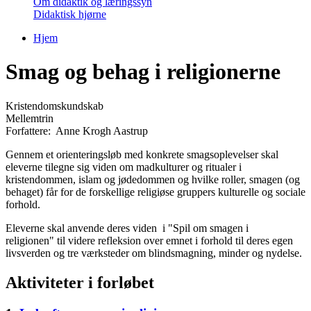
Om didaktik og læringssyn
Didaktisk hjørne
Hjem
Du er her
Smag og behag i religionerne
Kristendomskundskab
Mellemtrin
Forfattere:
Anne Krogh Aastrup
Gennem et orienteringsløb med konkrete smagsoplevelser skal
eleverne tilegne sig viden om madkulturer og ritualer i
kristendommen, islam og jødedommen og hvilke roller, smagen (og
behaget) får for de forskellige religiøse gruppers kulturelle og sociale
forhold.
Eleverne skal anvende deres viden i "Spil om smagen i
religionen" til videre refleksion over emnet i forhold til deres egen
livsverden og tre værksteder om blindsmagning, minder og nydelse.
Aktiviteter i forløbet