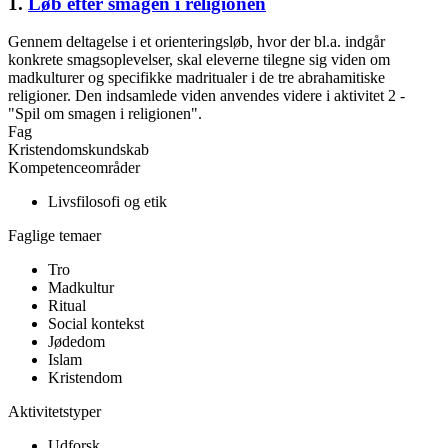
1.
Løb efter smagen i religionen
Gennem deltagelse i et orienteringsløb, hvor der bl.a. indgår
konkrete smagsoplevelser, skal eleverne tilegne sig viden om
madkulturer og specifikke madritualer i de tre abrahamitiske
religioner. Den indsamlede viden anvendes videre i aktivitet 2 -
"Spil om smagen i religionen".
Fag
Kristendomskundskab
Kompetenceområder
Livsfilosofi og etik
Faglige temaer
Tro
Madkultur
Ritual
Social kontekst
Jødedom
Islam
Kristendom
Aktivitetstyper
Udforsk