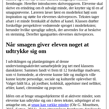
frembragte. Herefter introduceres skriveopgaven. Eleverne skal
skrive en erindring om ét udvalgt minde, der knytter sig til en af
smagsprøverne. Læreren læser først en modeltekst højt som
inspiration og støtte for elevernes skriveproces. Teksten tager
afsæt i et minde fremkaldt af duften af kanel. Klassen drøfter
forskellige perspektiver vedrørende sproget i modelteksten;
herunder hvilke sproglige udtryk, der anvendes for at beskrive
en stemning. Derefter igangsættes elevernes skriveproces.
Når smagen giver eleven noget at
udtrykke sig om
I udviklingen og planlægningen af denne
undervisningsaktivitet samarbejdede jeg tæt med klassens
dansklærer. Sammen fandt vi frem til 12 forskellige madvarer,
som vi formodede, at eleverne kunne lide og muligvis ville
kunne knytte personlige, sociale og kulturelle oplevelser til.
Valget faldt bl.a. på jordbær, koldskål, appelsiner med nelliker,
æbler, kanel, citronmåne og popcorn.
Idéen om at bruge smagsobjekterne til at aktivere minder, som
eleverne kan udtrykke sig om i deres tekster, udspringer af en
antagelse om, at
smag kan vække minder
(Ole G. Mouritsen,