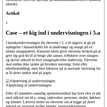
(dansk).
Artikel
1
Case – et kig ind i undervisningen i 5.a
I danskundervisningen får eleverne i 5. a til opgave at gå på
opdagelse i klasselokalet for at undersøge og smage på en
række smagsprøver. Klassens lærer giver eleverne besked på at
give sig god tid til at bruge alle sanser, reflektere over smagen
og skrive stikord til hver smagsoplevelse undervejs. Eleverne
skal endnu ikke tænke på hverken stavning, form eller
tekstfremstilling, men blot fokusere på at anvende skrivning for
at få deres tanker ned på papir.
Afprøvning af undervisningen
Efter 45 minutters sanselig opmærksomhed har hver elev et ark
med stikord om bl.a. smag, oplevelser, personer, steder, følelser
og minder. Læreren beder nu eleverne om at kigge på deres
stikord og overveje hvilke minder, smagsoplevelserne