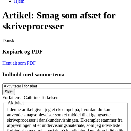
Hjem
Du er her
Artikel: Smag som afsæt for
skriveprocesser
Dansk
Kopiark og PDF
Hent alt som PDF
Indhold med samme tema
Forfattere:
Cathrine Terkelsen
Aktivitet
Vertikale faneblade
I denne artikel giver jeg et eksempel på, hvordan du kan
anvende smagsoplevelser som et middel til at igangsætte
skriveprocesser i danskundervisningen. Eksemplet stammer fra
afprøvningen af et undervisningsmateriale, som jeg udviklede i
forbindelse med mit speciale på kandidatuddannelsen i didaktik