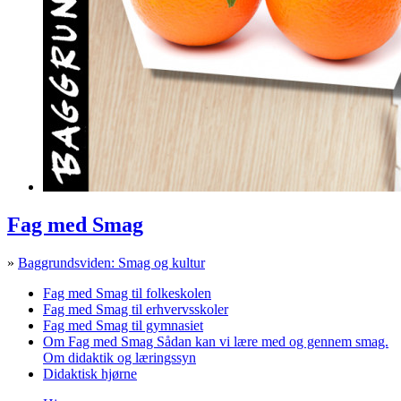
Fag med Smag
»
Baggrundsviden: Smag og kultur
Fag med Smag til folkeskolen
Fag med Smag til erhvervsskoler
Fag med Smag til gymnasiet
Om Fag med Smag
Sådan kan vi lære med og gennem smag.
Om didaktik og læringssyn
Didaktisk hjørne