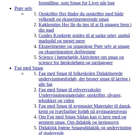
formidling, som Smag for Livet står bag
Prøv selv
Opskrifter
Her finder du opskrifter med både
velkendt og eksperimenterende smag
Køkkentips
Her får du tips til at få smagen frem i
din mad
Guides
Konkrete guides til at sanke urter, undgå
madspild og meget mere
Eksperimenter og smagslege
Prøv selv at smage
og eksperimentere derhjemme
Science i børnehøjde
Aktiviteter om smag og
science for førskolebørn og pædagoger
Fag med Smag
Fag med Smag til folkeskolen
Didaktiserede
undervisningsforløb, der bruger smag til læring i
alle fag
Fag med Smag til erhvervsskoler
Undervisningsmaterialer, opskrifter, råvarer,
teknikker og viden
Fag med Smag til gymnasiet
Materialer til dansk,
kemi og tværfaglige forløb på gymnasieniveau
Om Fag med Smag
Sådan kan vi lære med og
gennem smag. Om didaktik og læringssyn
Didaktisk hjørne
Smagsdidaktik og undervisning
af studerende