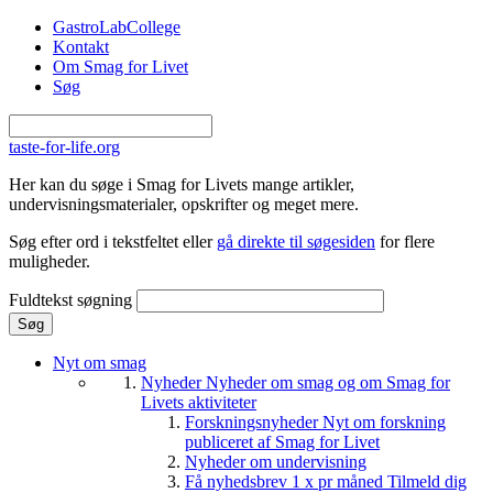
Gå til hovedindhold
GastroLabCollege
Kontakt
Om Smag for Livet
Søg
taste-for-life.org
Her kan du søge i Smag for Livets mange artikler,
undervisningsmaterialer, opskrifter og meget mere.
Søg efter ord i tekstfeltet eller
gå direkte til søgesiden
for flere
muligheder.
Fuldtekst søgning
Nyt om smag
Nyheder
Nyheder om smag og om Smag for
Livets aktiviteter
Forskningsnyheder
Nyt om forskning
publiceret af Smag for Livet
Nyheder om undervisning
Få nyhedsbrev 1 x pr måned
Tilmeld dig