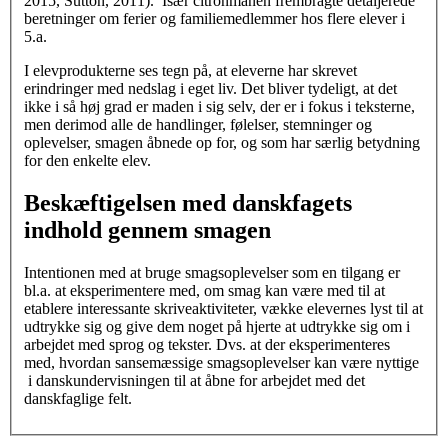
2015, Sutton, 2011). Især citronmånen frembragte detaljerede
beretninger om ferier og familiemedlemmer hos flere elever i
5.a.
I elevprodukterne ses tegn på, at eleverne har skrevet
erindringer med nedslag i eget liv. Det bliver tydeligt, at det
ikke i så høj grad er maden i sig selv, der er i fokus i teksterne,
men derimod alle de handlinger, følelser, stemninger og
oplevelser, smagen åbnede op for, og som har særlig betydning
for den enkelte elev.
Beskæftigelsen med danskfagets
indhold gennem smagen
Intentionen med at bruge smagsoplevelser som en tilgang er
bl.a. at eksperimentere med, om smag kan være med til at
etablere interessante skriveaktiviteter, vække elevernes lyst til at
udtrykke sig og give dem noget på hjerte at udtrykke sig om i
arbejdet med sprog og tekster. Dvs. at der eksperimenteres
med, hvordan sansemæssige smagsoplevelser kan være nyttige
i danskundervisningen til at åbne for arbejdet med det
danskfaglige felt.