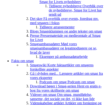
Smag for Livets nyhedsbrev
Tidligere nyhedsbreve
Overblik over
de nyhedsbreve, Smag for Livet har
sendt ud
Det sker
Få overblik over events, foredrag mv.
med smagen i fokus
Tidligere arrangementer
Blogs
Smagsklummen og andre tekster om smag
Presse
Pressemateriale og medieomtale af Smag
for Livet
Smagsambassadører
Mød vores
smagsambassadører og legatmodtagere og se,
hvad de laver
Eksemper på ambassadørarbejde
Fakta om smag
Smagswiki
Korte faktaartikler om smagens
forskellige aspekter
Gå i dybden med...
Længere artikler om smag fra
vores eksperter
Podcasts om smag
Podcasts om smag
Download bøger i Smag-serien
Hent en gratis e-
bog fra vores skriftserie om smag
Videoer om smag
Om smag, mundfølelse,
sanserne, det sociale og det, vi ikke kan lide
Videnskabelige artikler
Artikler om forskning og