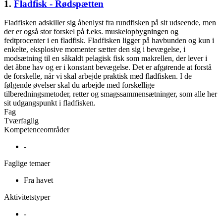
1.
Fladfisk - Rødspætten
Fladfisken adskiller sig åbenlyst fra rundfisken på sit udseende, men
der er også stor forskel på f.eks. muskelopbygningen og
fedtprocenter i en fladfisk. Fladfisken ligger på havbunden og kun i
enkelte, eksplosive momenter sætter den sig i bevægelse, i
modsætning til en såkaldt pelagisk fisk som makrellen, der lever i
det åbne hav og er i konstant bevægelse. Det er afgørende at forstå
de forskelle, når vi skal arbejde praktisk med fladfisken. I de
følgende øvelser skal du arbejde med forskellige
tilberedningsmetoder, retter og smagssammensætninger, som alle her
sit udgangspunkt i fladfisken.
Fag
Tværfaglig
Kompetenceområder
-
Faglige temaer
Fra havet
Aktivitetstyper
-