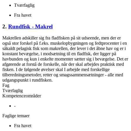
Tværfaglig
Fra havet
2.
Rundfisk - Makrel
Makrellen adskiller sig fra fladfisken på sit udseende, men der er
også stor forskel på f.eks. muskelopbygningen og fedtprocenter i en
såkaldt pelagisk fisk som makrellen, der lever i det åbne hav og er i
konstant bevægelse, i modsætning til en fladfisk, der ligger på
havbunden og kun i enkelte momenter sætter sig i bevægelse. Det er
afgørende at forstå de forskelle, når der skal arbejdes praktisk med
fisken. I de følgende øvelser skal I arbejde med forskellige
tilberedningsmetoder, retter og smagssammensætninger - alle med
udgangspunkt i rundfisken.
Fag
Tværfaglig
Kompetenceområder
-
Faglige temaer
Fra havet