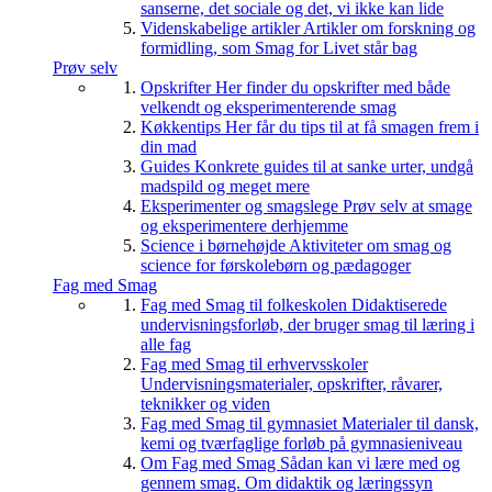
sanserne, det sociale og det, vi ikke kan lide
Videnskabelige artikler
Artikler om forskning og
formidling, som Smag for Livet står bag
Prøv selv
Opskrifter
Her finder du opskrifter med både
velkendt og eksperimenterende smag
Køkkentips
Her får du tips til at få smagen frem i
din mad
Guides
Konkrete guides til at sanke urter, undgå
madspild og meget mere
Eksperimenter og smagslege
Prøv selv at smage
og eksperimentere derhjemme
Science i børnehøjde
Aktiviteter om smag og
science for førskolebørn og pædagoger
Fag med Smag
Fag med Smag til folkeskolen
Didaktiserede
undervisningsforløb, der bruger smag til læring i
alle fag
Fag med Smag til erhvervsskoler
Undervisningsmaterialer, opskrifter, råvarer,
teknikker og viden
Fag med Smag til gymnasiet
Materialer til dansk,
kemi og tværfaglige forløb på gymnasieniveau
Om Fag med Smag
Sådan kan vi lære med og
gennem smag. Om didaktik og læringssyn