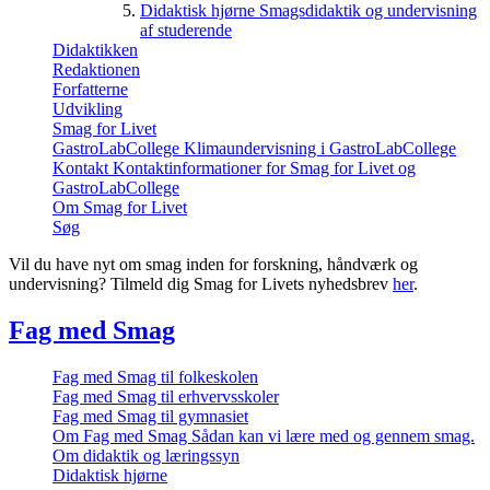
Didaktisk hjørne
Smagsdidaktik og undervisning
af studerende
Didaktikken
Redaktionen
Forfatterne
Udvikling
Smag for Livet
GastroLabCollege
Klimaundervisning i GastroLabCollege
Kontakt
Kontaktinformationer for Smag for Livet og
GastroLabCollege
Om Smag for Livet
Søg
Vil du have nyt om smag inden for forskning, håndværk og
undervisning? Tilmeld dig Smag for Livets nyhedsbrev
her
.
Fag med Smag
Fag med Smag til folkeskolen
Fag med Smag til erhvervsskoler
Fag med Smag til gymnasiet
Om Fag med Smag
Sådan kan vi lære med og gennem smag.
Om didaktik og læringssyn
Didaktisk hjørne