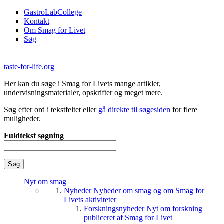
Gå til hovedindhold
GastroLabCollege
Kontakt
Om Smag for Livet
Søg
taste-for-life.org
Her kan du søge i Smag for Livets mange artikler,
undervisningsmaterialer, opskrifter og meget mere.
Søg efter ord i tekstfeltet eller
gå direkte til søgesiden
for flere
muligheder.
Fuldtekst søgning
Nyt om smag
Nyheder
Nyheder om smag og om Smag for
Livets aktiviteter
Forskningsnyheder
Nyt om forskning
publiceret af Smag for Livet