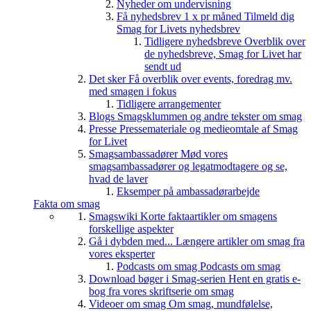
Nyheder om undervisning
Få nyhedsbrev 1 x pr måned
Tilmeld dig
Smag for Livets nyhedsbrev
Tidligere nyhedsbreve
Overblik over
de nyhedsbreve, Smag for Livet har
sendt ud
Det sker
Få overblik over events, foredrag mv.
med smagen i fokus
Tidligere arrangementer
Blogs
Smagsklummen og andre tekster om smag
Presse
Pressemateriale og medieomtale af Smag
for Livet
Smagsambassadører
Mød vores
smagsambassadører og legatmodtagere og se,
hvad de laver
Eksemper på ambassadørarbejde
Fakta om smag
Smagswiki
Korte faktaartikler om smagens
forskellige aspekter
Gå i dybden med...
Længere artikler om smag fra
vores eksperter
Podcasts om smag
Podcasts om smag
Download bøger i Smag-serien
Hent en gratis e-
bog fra vores skriftserie om smag
Videoer om smag
Om smag, mundfølelse,