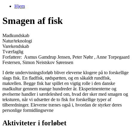
Hjem
Du er her
Smagen af fisk
Madkundskab
Natur/teknologi
Varekendskab
Tværfaglig
Forfattere:
Asmus Gamdrup Jensen
,
Peter Nøhr
,
Anne Torpegaard
Festersen
,
Simon Neistskov Sørensen
I dette undervisningsforløb bliver eleverne klogere på to forskellige
slags fisk. En fladfisk, rødspætten, og en såkaldt rundfisk,
makrellen. Begge fisk har spillet en vigtig rolle i den danske
madkultur gennem mange hundreder år. Eksperimenterne og
øvelserne handler i særdeleshed om, hvad der sker med smagen og
teksturen, når vi udsætter de to fisk for forskellige typer af
tilberedninger. Eleverne trænes også i, hvordan de styrker deres
personlige formidlingsevne
Aktiviteter i forløbet