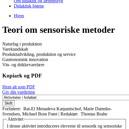
Om didaktik og læringssyn
Didaktisk hjørne
Hjem
Du er her
Teori om sensoriske metoder
Naturfag i produktion
Varekundskab
Produktudvikling, produktion og service
Gastronomisk innovation
Vin- og drikkevarelære
Kopiark og PDF
Hent alt som PDF
Giv din vurdering
Forfattere:
Bat-El Menadeva Karpantschof
,
Marie Damsbo-
Svendsen
,
Michael Bom Frøst
|
Redaktør:
Thomas Brahe
Aktivitet
Vertikale faneblade
I denne aktivitet introduceres eleverne til sensorik og sensoriske