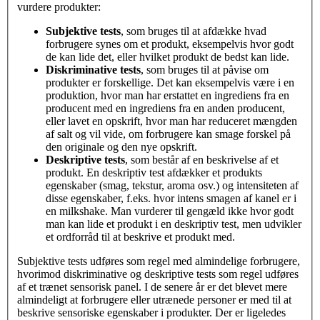
vurdere produkter:
Subjektive
tests
, som bruges til at afdække hvad
forbrugere synes om et produkt, eksempelvis hvor godt
de kan lide det, eller hvilket produkt de bedst kan lide.
Diskriminative tests
, som bruges til at påvise om
produkter er forskellige. Det kan eksempelvis være i en
produktion, hvor man har erstattet en ingrediens fra en
producent med en ingrediens fra en anden producent,
eller lavet en opskrift, hvor man har reduceret mængden
af salt og vil vide, om forbrugere kan smage forskel på
den originale og den nye opskrift.
Deskriptive tests
, som består af en beskrivelse af et
produkt. En deskriptiv test afdækker et produkts
egenskaber (smag, tekstur, aroma osv.) og intensiteten af
disse egenskaber, f.eks. hvor intens smagen af kanel er i
en milkshake. Man vurderer til gengæld ikke hvor godt
man kan lide et produkt i en deskriptiv test, men udvikler
et ordforråd til at beskrive et produkt med.
Subjektive tests udføres som regel med almindelige forbrugere,
hvorimod diskriminative og deskriptive tests som regel udføres
af et trænet sensorisk panel. I de senere år er det blevet mere
almindeligt at forbrugere eller utrænede personer er med til at
beskrive sensoriske egenskaber i produkter. Der er ligeledes