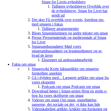
Smag for Livets nyhedsbrev
Tidligere nyhedsbreve
Overblik over
de nyhedsbreve, Smag for Livet har
sendt ud
Det sker
Få overblik over events, foredrag mv.
med smagen i fokus
Tidligere arrangementer
Blogs
Smagsklummen og andre tekster om smag
Presse
Pressemateriale og medieomtale af Smag
for Livet
Smagsambassadører
Mød vores
smagsambassadører og legatmodtagere og se,
hvad de laver
Eksemper på ambassadørarbejde
Fakta om smag
Smagswiki
Korte faktaartikler om smagens
forskellige aspekter
Gå i dybden med...
Længere artikler om smag fra
vores eksperter
Podcasts om smag
Podcasts om smag
Download bøger i Smag-serien
Hent en gratis e-
bog fra vores skriftserie om smag
Videoer om smag
Om smag, mundfølelse,
sanserne, det sociale og det, vi ikke kan lide
Videnskabelige artikler
Artikler om forskning og