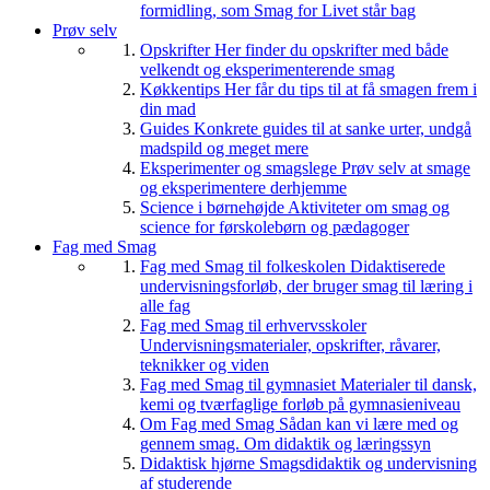
formidling, som Smag for Livet står bag
Prøv selv
Opskrifter
Her finder du opskrifter med både
velkendt og eksperimenterende smag
Køkkentips
Her får du tips til at få smagen frem i
din mad
Guides
Konkrete guides til at sanke urter, undgå
madspild og meget mere
Eksperimenter og smagslege
Prøv selv at smage
og eksperimentere derhjemme
Science i børnehøjde
Aktiviteter om smag og
science for førskolebørn og pædagoger
Fag med Smag
Fag med Smag til folkeskolen
Didaktiserede
undervisningsforløb, der bruger smag til læring i
alle fag
Fag med Smag til erhvervsskoler
Undervisningsmaterialer, opskrifter, råvarer,
teknikker og viden
Fag med Smag til gymnasiet
Materialer til dansk,
kemi og tværfaglige forløb på gymnasieniveau
Om Fag med Smag
Sådan kan vi lære med og
gennem smag. Om didaktik og læringssyn
Didaktisk hjørne
Smagsdidaktik og undervisning
af studerende