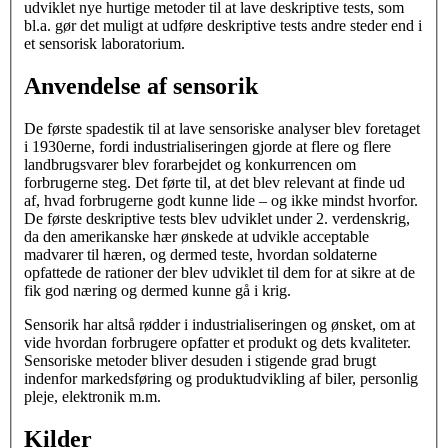
udviklet nye hurtige metoder til at lave deskriptive tests, som
bl.a. gør det muligt at udføre deskriptive tests andre steder end i
et sensorisk laboratorium.
Anvendelse af sensorik
De første spadestik til at lave sensoriske analyser blev foretaget
i 1930erne, fordi industrialiseringen gjorde at flere og flere
landbrugsvarer blev forarbejdet og konkurrencen om
forbrugerne steg. Det førte til, at det blev relevant at finde ud
af, hvad forbrugerne godt kunne lide – og ikke mindst hvorfor.
De første deskriptive tests blev udviklet under 2. verdenskrig,
da den amerikanske hær ønskede at udvikle acceptable
madvarer til hæren, og dermed teste, hvordan soldaterne
opfattede de rationer der blev udviklet til dem for at sikre at de
fik god næring og dermed kunne gå i krig.
Sensorik har altså rødder i industrialiseringen og ønsket, om at
vide hvordan forbrugere opfatter et produkt og dets kvaliteter.
Sensoriske metoder bliver desuden i stigende grad brugt
indenfor markedsføring og produktudvikling af biler, personlig
pleje, elektronik m.m.
Kilder