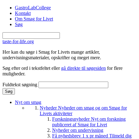
Gå til hovedindhold
GastroLabCollege
Kontakt
Om Smag for Livet
Søg
taste-for-life.org
Her kan du søge i Smag for Livets mange artikler,
undervisningsmaterialer, opskrifter og meget mere.
Søg efter ord i tekstfeltet eller
gå direkte til søgesiden
for flere
muligheder.
Fuldtekst søgning
Nyt om smag
Nyheder
Nyheder om smag og om Smag for
Livets aktiviteter
Forskningsnyheder
Nyt om forskning
publiceret af Smag for Livet
Nyheder om undervisning
Få nyhedsbrev 1 x pr måned
Tilmeld dig