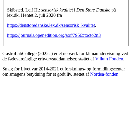
Skibsted, Leif H.:
sensorisk kvalitet
i
Den Store Danske
på
lex.dk. Hentet 2. juli 2020 fra
https://denstoredanske.lex.dk/sensorisk_kvalitet
.
https://journals.openedition.org/aof/7956#tocto2n3
GastroLabCollege (2022- ) er et netværk for klimaundervisning ved
de fødevarefaglige erhvervsuddannelser, støttet af
Villum Fonden
.
Smag for Livet var 2014-2021 et forsknings- og formidlingscenter
om smagens betydning for et godt liv, støttet af
Nordea-fonden
.