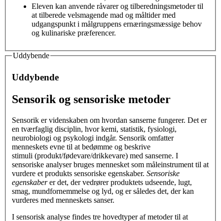
Eleven kan anvende råvarer og tilberedningsmetoder til
at tilberede velsmagende mad og måltider med
udgangspunkt i målgruppens ernæringsmæssige behov
og kulinariske præferencer.
Uddybende
Uddybende
Sensorik og sensoriske metoder
Sensorik er videnskaben om hvordan sanserne fungerer. Det er
en tværfaglig disciplin, hvor kemi, statistik, fysiologi,
neurobiologi og psykologi indgår. Sensorik omfatter
menneskets evne til at bedømme og beskrive
stimuli (produkt/fødevare/drikkevare) med sanserne. I
sensoriske analyser bruges mennesket som måleinstrument til at
vurdere et produkts sensoriske egenskaber.
Sensoriske
egenskaber
er det, der vedrører produktets udseende, lugt,
smag, mundfornemmelse og lyd, og er således det, der kan
vurderes med menneskets sanser.
I sensorisk analyse findes tre hovedtyper af metoder til at