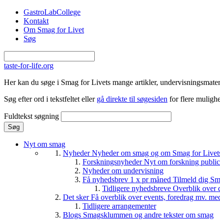
Gå til hovedindhold
GastroLabCollege
Kontakt
Om Smag for Livet
Søg
taste-for-life.org
Her kan du søge i Smag for Livets mange artikler, undervisningsmateri
Søg efter ord i tekstfeltet eller
gå direkte til søgesiden
for flere mulighe
Fuldtekst søgning
Nyt om smag
Nyheder
Nyheder om smag og om Smag for Livets 
Forskningsnyheder
Nyt om forskning public
Nyheder om undervisning
Få nyhedsbrev 1 x pr måned
Tilmeld dig Sm
Tidligere nyhedsbreve
Overblik over 
Det sker
Få overblik over events, foredrag mv. me
Tidligere arrangementer
Blogs
Smagsklummen og andre tekster om smag