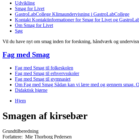
Udvikling
Smag for Livet
GastroLabCollege
Klimaundervisning i GastroLabCollege
Kontakt
Kontaktinformationer for Smag for Livet og GastroLa
Om Smag for Livet
Søg
Vil du have nyt om smag inden for forskning, håndværk og undervis
Fag med Smag
Fag med Smag til folkeskolen
Fag med Smag til erhvervsskoler
Fag med Smag til gymnasiet
Om Fag med Smag
Sådan kan vi lære med og gennem smag. O
Didaktisk hjørne
Hjem
Du er her
Smagen af kirsebær
Grundtilberedning
Forfattere:
Mie Thorborg Pedersen