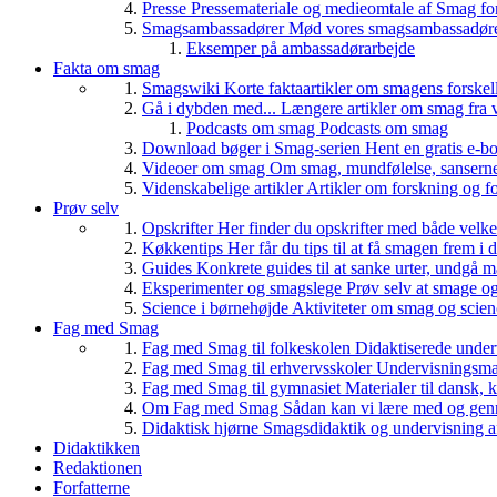
Presse
Pressemateriale og medieomtale af Smag fo
Smagsambassadører
Mød vores smagsambassadører
Eksemper på ambassadørarbejde
Fakta om smag
Smagswiki
Korte faktaartikler om smagens forskel
Gå i dybden med...
Længere artikler om smag fra v
Podcasts om smag
Podcasts om smag
Download bøger i Smag-serien
Hent en gratis e-bo
Videoer om smag
Om smag, mundfølelse, sanserne, 
Videnskabelige artikler
Artikler om forskning og f
Prøv selv
Opskrifter
Her finder du opskrifter med både vel
Køkkentips
Her får du tips til at få smagen frem i
Guides
Konkrete guides til at sanke urter, undgå 
Eksperimenter og smagslege
Prøv selv at smage o
Science i børnehøjde
Aktiviteter om smag og scie
Fag med Smag
Fag med Smag til folkeskolen
Didaktiserede underv
Fag med Smag til erhvervsskoler
Undervisningsmate
Fag med Smag til gymnasiet
Materialer til dansk,
Om Fag med Smag
Sådan kan vi lære med og gen
Didaktisk hjørne
Smagsdidaktik og undervisning a
Didaktikken
Redaktionen
Forfatterne