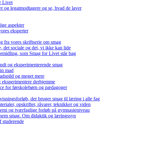
r Livet
 og legatmodtagere og se, hvad de laver
lige aspekter
ores eksperter
g fra vores skriftserie om smag
det sociale og det, vi ikke kan lide
ormidling, som Smag for Livet står bag
kendt og eksperimenterende smag
 din mad
madspild og meget mere
g eksperimentere derhjemme
nce for førskolebørn og pædagoger
isningsforløb, der bruger smag til læring i alle fag
rialer, opskrifter, råvarer, teknikker og viden
 kemi og tværfaglige forløb på gymnasieniveau
nem smag. Om didaktik og læringssyn
f studerende