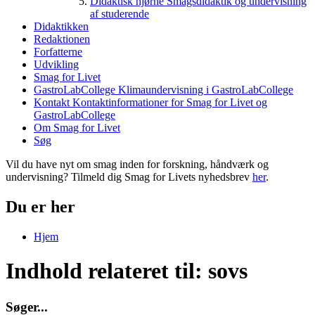
Didaktisk hjørne
Smagsdidaktik og undervisning
af studerende
Didaktikken
Redaktionen
Forfatterne
Udvikling
Smag for Livet
GastroLabCollege
Klimaundervisning i GastroLabCollege
Kontakt
Kontaktinformationer for Smag for Livet og
GastroLabCollege
Om Smag for Livet
Søg
Vil du have nyt om smag inden for forskning, håndværk og
undervisning? Tilmeld dig Smag for Livets nyhedsbrev
her
.
Du er her
Hjem
Indhold relateret til: sovs
S
ø
g
e
r
.
.
.