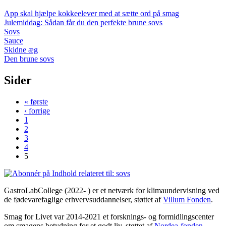
App skal hjælpe kokkeelever med at sætte ord på smag
Julemiddag: Sådan får du den perfekte brune sovs
Sovs
Sauce
Skidne æg
Den brune sovs
Sider
« første
‹ forrige
1
2
3
4
5
GastroLabCollege (2022- ) er et netværk for klimaundervisning ved
de fødevarefaglige erhvervsuddannelser, støttet af
Villum Fonden
.
Smag for Livet var 2014-2021 et forsknings- og formidlingscenter
om smagens betydning for et godt liv, støttet af
Nordea-fonden
.