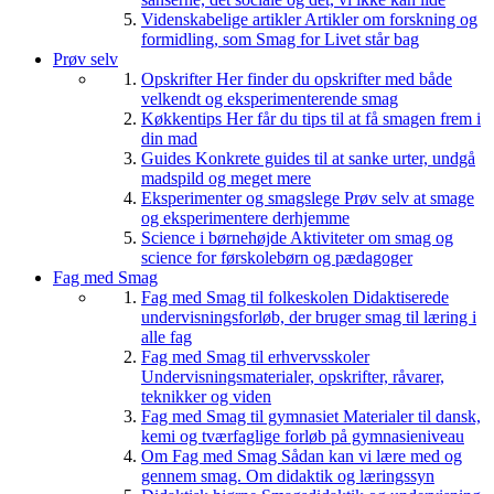
Videnskabelige artikler
Artikler om forskning og
formidling, som Smag for Livet står bag
Prøv selv
Opskrifter
Her finder du opskrifter med både
velkendt og eksperimenterende smag
Køkkentips
Her får du tips til at få smagen frem i
din mad
Guides
Konkrete guides til at sanke urter, undgå
madspild og meget mere
Eksperimenter og smagslege
Prøv selv at smage
og eksperimentere derhjemme
Science i børnehøjde
Aktiviteter om smag og
science for førskolebørn og pædagoger
Fag med Smag
Fag med Smag til folkeskolen
Didaktiserede
undervisningsforløb, der bruger smag til læring i
alle fag
Fag med Smag til erhvervsskoler
Undervisningsmaterialer, opskrifter, råvarer,
teknikker og viden
Fag med Smag til gymnasiet
Materialer til dansk,
kemi og tværfaglige forløb på gymnasieniveau
Om Fag med Smag
Sådan kan vi lære med og
gennem smag. Om didaktik og læringssyn