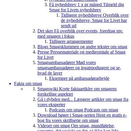
Få nyhedsbrev 1 x pr måned
Tilmeld dig
Smag for Livets nyhedsbrev
Tidligere nyhedsbreve
Overblik over
de nyhedsbreve, Smag for Livet har
sendt ud
Det sker
Få overblik over events, foredrag mv.
med smagen i fokus
Tidligere arrangementer
Blogs
Smagsklummen og andre tekster om smag
Presse
Pressemateriale og medieomtale af Smag
for Livet
Smagsambassadører
Mød vores
smagsambassadører og legatmodtagere og se,
hvad de laver
Eksemper på ambassadørarbejde
Fakta om smag
Smagswiki
Korte faktaartikler om smagens
forskellige aspekter
Gå i dybden med...
Længere artikler om smag fra
vores eksperter
Podcasts om smag
Podcasts om smag
Download bøger i Smag-serien
Hent en gratis e-
bog fra vores skriftserie om smag
Videoer om smag
Om smag, mundfølelse,
sanserne, det sociale og det, vi ikke kan lide