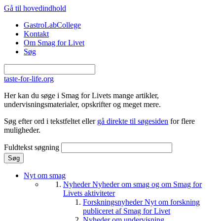
Gå til hovedindhold
GastroLabCollege
Kontakt
Om Smag for Livet
Søg
taste-for-life.org
Her kan du søge i Smag for Livets mange artikler,
undervisningsmaterialer, opskrifter og meget mere.
Søg efter ord i tekstfeltet eller
gå direkte til søgesiden
for flere
muligheder.
Fuldtekst søgning
Nyt om smag
Nyheder
Nyheder om smag og om Smag for
Livets aktiviteter
Forskningsnyheder
Nyt om forskning
publiceret af Smag for Livet
Nyheder om undervisning