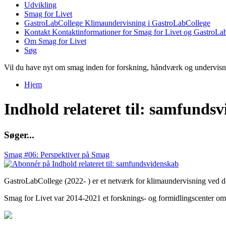
Udvikling
Smag for Livet
GastroLabCollege
Klimaundervisning i GastroLabCollege
Kontakt
Kontaktinformationer for Smag for Livet og GastroLa
Om Smag for Livet
Søg
Vil du have nyt om smag inden for forskning, håndværk og undervis
Hjem
Du er her
Indhold relateret til: samfunds
S
ø
g
e
r
.
.
.
Smag #06: Perspektiver på Smag
GastroLabCollege (2022- ) er et netværk for klimaundervisning ved de
Smag for Livet var 2014-2021 et forsknings- og formidlingscenter om s