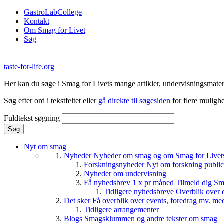
Gå til hovedindhold
GastroLabCollege
Kontakt
Om Smag for Livet
Søg
taste-for-life.org
Her kan du søge i Smag for Livets mange artikler, undervisningsmateri
Søg efter ord i tekstfeltet eller
gå direkte til søgesiden
for flere mulighe
Fuldtekst søgning
Nyt om smag
Nyheder
Nyheder om smag og om Smag for Livets 
Forskningsnyheder
Nyt om forskning public
Nyheder om undervisning
Få nyhedsbrev 1 x pr måned
Tilmeld dig Sm
Tidligere nyhedsbreve
Overblik over 
Det sker
Få overblik over events, foredrag mv. me
Tidligere arrangementer
Blogs
Smagsklummen og andre tekster om smag