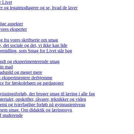
r Livet
 og legatmodtagere og se, hvad de laver
lige aspekter
ores eksperter
g fra vores skriftserie om smag
det sociale og det, vi ikke kan lide
ormidling, som Smag for Livet står bag
kendt og eksperimenterende smag
 din mad
madspild og meget mere
g eksperimentere derhjemme
nce for førskolebørn og pædagoger
isningsforløb, der bruger smag til læring i alle fag
rialer, opskrifter, råvarer, teknikker og viden
 kemi og tværfaglige forløb på gymnasieniveau
nem smag. Om didaktik og læringssyn
f studerende