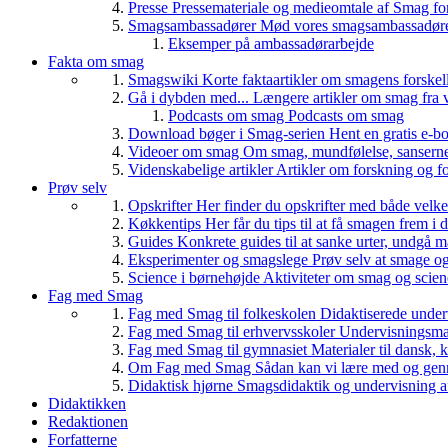
Presse
Pressemateriale og medieomtale af Smag fo
Smagsambassadører
Mød vores smagsambassadører
Eksemper på ambassadørarbejde
Fakta om smag
Smagswiki
Korte faktaartikler om smagens forskel
Gå i dybden med...
Længere artikler om smag fra v
Podcasts om smag
Podcasts om smag
Download bøger i Smag-serien
Hent en gratis e-bo
Videoer om smag
Om smag, mundfølelse, sanserne, 
Videnskabelige artikler
Artikler om forskning og f
Prøv selv
Opskrifter
Her finder du opskrifter med både vel
Køkkentips
Her får du tips til at få smagen frem i
Guides
Konkrete guides til at sanke urter, undgå 
Eksperimenter og smagslege
Prøv selv at smage o
Science i børnehøjde
Aktiviteter om smag og scie
Fag med Smag
Fag med Smag til folkeskolen
Didaktiserede underv
Fag med Smag til erhvervsskoler
Undervisningsmate
Fag med Smag til gymnasiet
Materialer til dansk,
Om Fag med Smag
Sådan kan vi lære med og gen
Didaktisk hjørne
Smagsdidaktik og undervisning a
Didaktikken
Redaktionen
Forfatterne