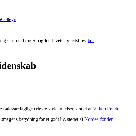
bCollege
ning? Tilmeld dig Smag for Livets nyhedsbrev
her
.
videnskab
 fødevarefaglige erhvervsuddannelser, støttet af
Villum Fonden
.
magens betydning for et godt liv, støttet af
Nordea-fonden
.