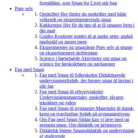
formidling, som Smag for Livet står bag
Prøv selv
Opskrifter
Her finder du opskrifter med både
velkendt og eksperimenterende smag
Køkkentips
Her får du tips til at få smagen frem i
din mad
Guides
Konkrete guides til at sanke urter, undgå
madspild og meget mere
Eksperimenter og smagslege
Prøv selv at smage
og eksperimentere derhjemme
Science i børnehøjde
Aktiviteter om smag og
science for førskolebørn og pædagoger
Fag med Smag
Fag med Smag til folkeskolen
Didaktiserede
undervisningsforløb, der bruger smag til læring i
alle fag
Fag med Smag til erhvervsskoler
Undervisningsmaterialer, opskrifter, råvarer,
teknikker og viden
Fag med Smag til gymnasiet
Materialer til dansk,
kemi og tværfaglige forløb på gymnasieniveau
Om Fag med Smag
Sådan kan vi lære med og
gennem smag. Om didaktik og læringssyn
Didaktisk hjørne
Smagsdidaktik og undervisning
af studerende