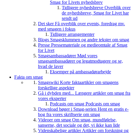
Smag for Livets nyhedsbrev
Tidligere nyhedsbreve
Overblik over
de nyhedsbreve, Smag for Livet har
sendt ud
Det sker
Få overblik over events, foredrag mv.
med smagen i fokus
Tidligere arrangementer
Blogs
Smagsklummen og andre tekster om smag
Presse
Pressemateriale og medieomtale af Smag
for Livet
Smagsambassadører
Mød vores
smagsambassadører og legatmodtagere og se,
hvad de laver
Eksemper på ambassadørarbejde
Fakta om smag
Smagswiki
Korte faktaartikler om smagens
forskellige aspekter
Gå i dybden med...
Længere artikler om smag fra
vores eksperter
Podcasts om smag
Podcasts om smag
Download bøger i Smag-serien
Hent en gratis e-
bog fra vores skriftserie om smag
Videoer om smag
Om smag, mundfølelse,
sanserne, det sociale og det, vi ikke kan lide
Videnskabelige artikler
Artikler om forskning og