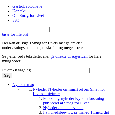
Gå til hovedindhold
GastroLabCollege
Kontakt
Om Smag for Livet
Søg
taste-for-life.org
Her kan du søge i Smag for Livets mange artikler,
undervisningsmaterialer, opskrifter og meget mere.
Søg efter ord i tekstfeltet eller
gå direkte til søgesiden
for flere
muligheder.
Fuldtekst søgning
Nyt om smag
Nyheder
Nyheder om smag og om Smag for
Livets aktiviteter
Forskningsnyheder
Nyt om forskning
publiceret af Smag for Livet
Nyheder om undervisning
Få nyhedsbrev 1 x pr måned
Tilmeld dig