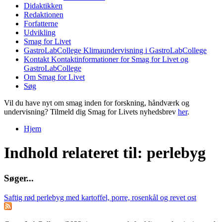
Didaktikken
Redaktionen
Forfatterne
Udvikling
Smag for Livet
GastroLabCollege
Klimaundervisning i GastroLabCollege
Kontakt
Kontaktinformationer for Smag for Livet og
GastroLabCollege
Om Smag for Livet
Søg
Vil du have nyt om smag inden for forskning, håndværk og
undervisning? Tilmeld dig Smag for Livets nyhedsbrev
her
.
Hjem
Du er her
Indhold relateret til: perlebyg
S
ø
g
e
r
.
.
.
Saftig rød perlebyg med kartoffel, porre, rosenkål og revet ost