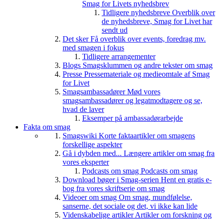
Smag for Livets nyhedsbrev
Tidligere nyhedsbreve
Overblik over
de nyhedsbreve, Smag for Livet har
sendt ud
Det sker
Få overblik over events, foredrag mv.
med smagen i fokus
Tidligere arrangementer
Blogs
Smagsklummen og andre tekster om smag
Presse
Pressemateriale og medieomtale af Smag
for Livet
Smagsambassadører
Mød vores
smagsambassadører og legatmodtagere og se,
hvad de laver
Eksemper på ambassadørarbejde
Fakta om smag
Smagswiki
Korte faktaartikler om smagens
forskellige aspekter
Gå i dybden med...
Længere artikler om smag fra
vores eksperter
Podcasts om smag
Podcasts om smag
Download bøger i Smag-serien
Hent en gratis e-
bog fra vores skriftserie om smag
Videoer om smag
Om smag, mundfølelse,
sanserne, det sociale og det, vi ikke kan lide
Videnskabelige artikler
Artikler om forskning og