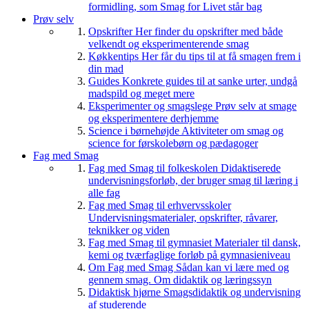
formidling, som Smag for Livet står bag
Prøv selv
Opskrifter
Her finder du opskrifter med både
velkendt og eksperimenterende smag
Køkkentips
Her får du tips til at få smagen frem i
din mad
Guides
Konkrete guides til at sanke urter, undgå
madspild og meget mere
Eksperimenter og smagslege
Prøv selv at smage
og eksperimentere derhjemme
Science i børnehøjde
Aktiviteter om smag og
science for førskolebørn og pædagoger
Fag med Smag
Fag med Smag til folkeskolen
Didaktiserede
undervisningsforløb, der bruger smag til læring i
alle fag
Fag med Smag til erhvervsskoler
Undervisningsmaterialer, opskrifter, råvarer,
teknikker og viden
Fag med Smag til gymnasiet
Materialer til dansk,
kemi og tværfaglige forløb på gymnasieniveau
Om Fag med Smag
Sådan kan vi lære med og
gennem smag. Om didaktik og læringssyn
Didaktisk hjørne
Smagsdidaktik og undervisning
af studerende