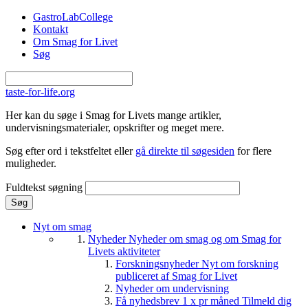
Gå til hovedindhold
GastroLabCollege
Kontakt
Om Smag for Livet
Søg
taste-for-life.org
Her kan du søge i Smag for Livets mange artikler,
undervisningsmaterialer, opskrifter og meget mere.
Søg efter ord i tekstfeltet eller
gå direkte til søgesiden
for flere
muligheder.
Fuldtekst søgning
Nyt om smag
Nyheder
Nyheder om smag og om Smag for
Livets aktiviteter
Forskningsnyheder
Nyt om forskning
publiceret af Smag for Livet
Nyheder om undervisning
Få nyhedsbrev 1 x pr måned
Tilmeld dig