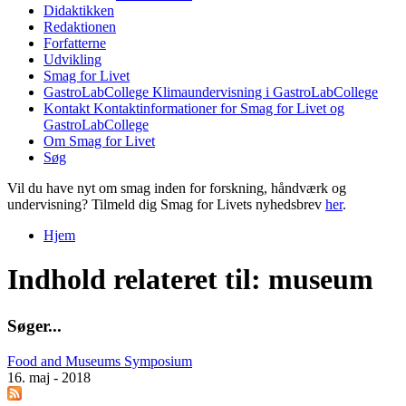
Didaktikken
Redaktionen
Forfatterne
Udvikling
Smag for Livet
GastroLabCollege
Klimaundervisning i GastroLabCollege
Kontakt
Kontaktinformationer for Smag for Livet og
GastroLabCollege
Om Smag for Livet
Søg
Vil du have nyt om smag inden for forskning, håndværk og
undervisning? Tilmeld dig Smag for Livets nyhedsbrev
her
.
Hjem
Du er her
Indhold relateret til: museum
S
ø
g
e
r
.
.
.
Food and Museums Symposium
16. maj - 2018