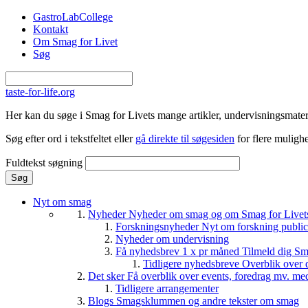
Gå til hovedindhold
GastroLabCollege
Kontakt
Om Smag for Livet
Søg
taste-for-life.org
Her kan du søge i Smag for Livets mange artikler, undervisningsmateri
Søg efter ord i tekstfeltet eller
gå direkte til søgesiden
for flere mulighe
Fuldtekst søgning
Nyt om smag
Nyheder
Nyheder om smag og om Smag for Livets 
Forskningsnyheder
Nyt om forskning public
Nyheder om undervisning
Få nyhedsbrev 1 x pr måned
Tilmeld dig Sm
Tidligere nyhedsbreve
Overblik over 
Det sker
Få overblik over events, foredrag mv. me
Tidligere arrangementer
Blogs
Smagsklummen og andre tekster om smag