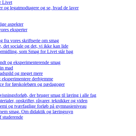
r Livet
 og legatmodtagere og se, hvad de laver
lige aspekter
ores eksperter
g fra vores skriftserie om smag
det sociale og det, vi ikke kan lide
ormidling, som Smag for Livet står bag
kendt og eksperimenterende smag
 din mad
madspild og meget mere
g eksperimentere derhjemme
nce for førskolebørn og pædagoger
isningsforløb, der bruger smag til læring i alle fag
rialer, opskrifter, råvarer, teknikker og viden
 kemi og tværfaglige forløb på gymnasieniveau
nem smag. Om didaktik og læringssyn
f studerende