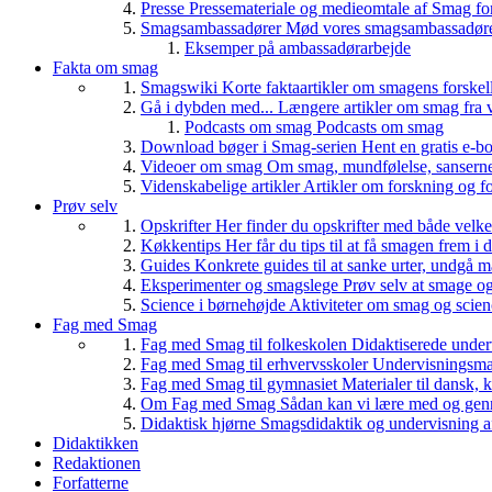
Presse
Pressemateriale og medieomtale af Smag fo
Smagsambassadører
Mød vores smagsambassadører
Eksemper på ambassadørarbejde
Fakta om smag
Smagswiki
Korte faktaartikler om smagens forskel
Gå i dybden med...
Længere artikler om smag fra v
Podcasts om smag
Podcasts om smag
Download bøger i Smag-serien
Hent en gratis e-bo
Videoer om smag
Om smag, mundfølelse, sanserne, 
Videnskabelige artikler
Artikler om forskning og f
Prøv selv
Opskrifter
Her finder du opskrifter med både vel
Køkkentips
Her får du tips til at få smagen frem i
Guides
Konkrete guides til at sanke urter, undgå 
Eksperimenter og smagslege
Prøv selv at smage o
Science i børnehøjde
Aktiviteter om smag og scie
Fag med Smag
Fag med Smag til folkeskolen
Didaktiserede underv
Fag med Smag til erhvervsskoler
Undervisningsmate
Fag med Smag til gymnasiet
Materialer til dansk,
Om Fag med Smag
Sådan kan vi lære med og gen
Didaktisk hjørne
Smagsdidaktik og undervisning a
Didaktikken
Redaktionen
Forfatterne