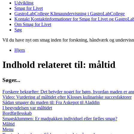
Udvikling
Smag for Livet
GastroLabCollege
Klimaundervisning i GastroLabCollege
Kontakt
Kontaktinformationer for Smag for Livet og GastroLa
Om Smag for Livet
Søg
Vil du have nyt om smag inden for forskning, håndværk og undervis
Hjem
Du er her
Indhold relateret til: måltid
S
ø
g
e
r
.
.
.
Forskere bekræfter: Det betyder noget for børn, hvordan maden er anre
Video: Vurdering af måltidet efter Klosses kulinariske succesfaktorer
Sådan smager du maden til: Fra Askepot til Aladdin
I begyndelsen var måltidet
Bordfællesskab
Smagsklummen: Er madpakken individuel eller fælles smag?
Måltid
Menu