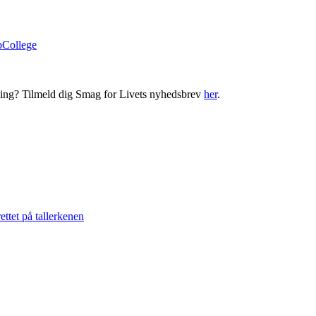
bCollege
ning? Tilmeld dig Smag for Livets nyhedsbrev
her
.
ttet på tallerkenen