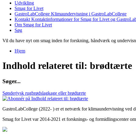
Udvikling
Smag for Livet
GastroLabCollege
Klimaundervisning i GastroLabCollege
Kontakt
Kontaktinformationer for Smag for Livet og GastroLa
Om Smag for Livet
Søg
Vil du have nyt om smag inden for forskning, håndværk og undervis
Hjem
Du er her
Indhold relateret til: brødtærte
S
ø
g
e
r
.
.
.
Sønderjysk rugbrødslagkage eller brødtærte
GastroLabCollege (2022- ) er et netværk for klimaundervisning ved de
Smag for Livet var 2014-2021 et forsknings- og formidlingscenter om s