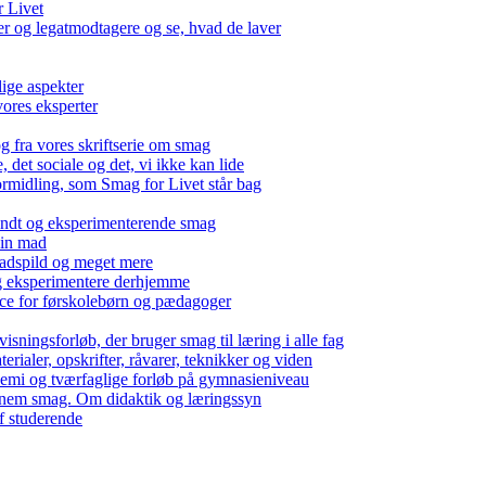
r Livet
 og legatmodtagere og se, hvad de laver
lige aspekter
ores eksperter
g fra vores skriftserie om smag
det sociale og det, vi ikke kan lide
ormidling, som Smag for Livet står bag
kendt og eksperimenterende smag
 din mad
madspild og meget mere
g eksperimentere derhjemme
nce for førskolebørn og pædagoger
isningsforløb, der bruger smag til læring i alle fag
rialer, opskrifter, råvarer, teknikker og viden
 kemi og tværfaglige forløb på gymnasieniveau
nem smag. Om didaktik og læringssyn
f studerende