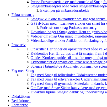
Presse
Pressemateriale og medieomtale af Smag fo
Smagsambassadører
Mød vores smagsambassadører
Eksemper på ambassadørarbejde
Fakta om smag
Smagswiki
Korte faktaartikler om smagens forskel
Gå i dybden med...
Længere artikler om smag fra v
Podcasts om smag
Podcasts om smag
Download bøger i Smag-serien
Hent en gratis e-bo
Videoer om smag
Om smag, mundfølelse, sanserne, 
Videnskabelige artikler
Artikler om forskning og f
Prøv selv
Opskrifter
Her finder du opskrifter med både vel
Køkkentips
Her får du tips til at få smagen frem i
Guides
Konkrete guides til at sanke urter, undgå 
Eksperimenter og smagslege
Prøv selv at smage o
Science i børnehøjde
Aktiviteter om smag og scie
Fag med Smag
Fag med Smag til folkeskolen
Didaktiserede underv
Fag med Smag til erhvervsskoler
Undervisningsmate
Fag med Smag til gymnasiet
Materialer til dansk,
Om Fag med Smag
Sådan kan vi lære med og gen
Didaktisk hjørne
Smagsdidaktik og undervisning a
Didaktikken
Redaktionen
Forfatterne