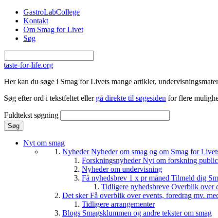
Gå til hovedindhold
GastroLabCollege
Kontakt
Om Smag for Livet
Søg
taste-for-life.org
Her kan du søge i Smag for Livets mange artikler, undervisningsmateri
Søg efter ord i tekstfeltet eller
gå direkte til søgesiden
for flere mulighe
Fuldtekst søgning
Nyt om smag
Nyheder
Nyheder om smag og om Smag for Livets 
Forskningsnyheder
Nyt om forskning public
Nyheder om undervisning
Få nyhedsbrev 1 x pr måned
Tilmeld dig Sm
Tidligere nyhedsbreve
Overblik over 
Det sker
Få overblik over events, foredrag mv. me
Tidligere arrangementer
Blogs
Smagsklummen og andre tekster om smag