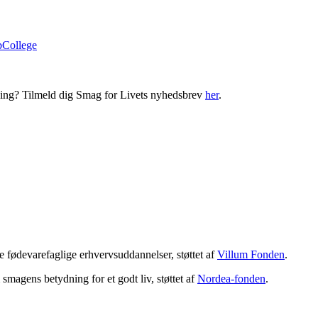
bCollege
ning? Tilmeld dig Smag for Livets nyhedsbrev
her
.
 fødevarefaglige erhvervsuddannelser, støttet af
Villum Fonden
.
magens betydning for et godt liv, støttet af
Nordea-fonden
.