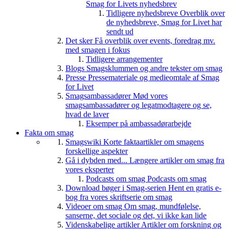
Smag for Livets nyhedsbrev
Tidligere nyhedsbreve
Overblik over
de nyhedsbreve, Smag for Livet har
sendt ud
Det sker
Få overblik over events, foredrag mv.
med smagen i fokus
Tidligere arrangementer
Blogs
Smagsklummen og andre tekster om smag
Presse
Pressemateriale og medieomtale af Smag
for Livet
Smagsambassadører
Mød vores
smagsambassadører og legatmodtagere og se,
hvad de laver
Eksemper på ambassadørarbejde
Fakta om smag
Smagswiki
Korte faktaartikler om smagens
forskellige aspekter
Gå i dybden med...
Længere artikler om smag fra
vores eksperter
Podcasts om smag
Podcasts om smag
Download bøger i Smag-serien
Hent en gratis e-
bog fra vores skriftserie om smag
Videoer om smag
Om smag, mundfølelse,
sanserne, det sociale og det, vi ikke kan lide
Videnskabelige artikler
Artikler om forskning og