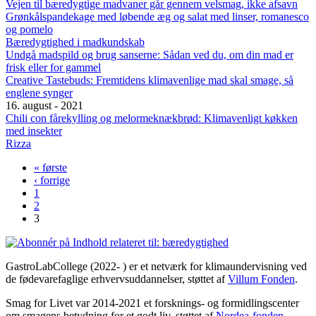
Vejen til bæredygtige madvaner går gennem velsmag, ikke afsavn
Grønkålspandekage med løbende æg og salat med linser, romanesco
og pomelo
Bæredygtighed i madkundskab
Undgå madspild og brug sanserne: Sådan ved du, om din mad er
frisk eller for gammel
Creative Tastebuds: Fremtidens klimavenlige mad skal smage, så
englene synger
16. august - 2021
Chili con fårekylling og melormeknækbrød: Klimavenligt køkken
med insekter
Rizza
« første
Sider
‹ forrige
1
2
3
GastroLabCollege (2022- ) er et netværk for klimaundervisning ved
de fødevarefaglige erhvervsuddannelser, støttet af
Villum Fonden
.
Smag for Livet var 2014-2021 et forsknings- og formidlingscenter
om smagens betydning for et godt liv, støttet af
Nordea-fonden
.