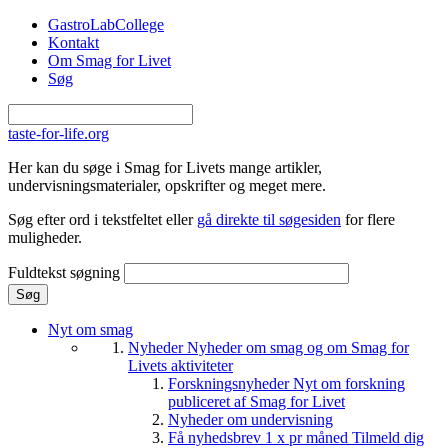
Gå til hovedindhold
GastroLabCollege
Kontakt
Om Smag for Livet
Søg
taste-for-life.org
Her kan du søge i Smag for Livets mange artikler,
undervisningsmaterialer, opskrifter og meget mere.
Søg efter ord i tekstfeltet eller
gå direkte til søgesiden
for flere
muligheder.
Fuldtekst søgning
Nyt om smag
Nyheder
Nyheder om smag og om Smag for
Livets aktiviteter
Forskningsnyheder
Nyt om forskning
publiceret af Smag for Livet
Nyheder om undervisning
Få nyhedsbrev 1 x pr måned
Tilmeld dig