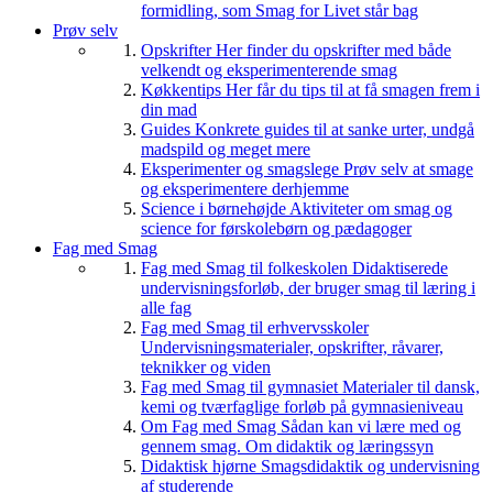
formidling, som Smag for Livet står bag
Prøv selv
Opskrifter
Her finder du opskrifter med både
velkendt og eksperimenterende smag
Køkkentips
Her får du tips til at få smagen frem i
din mad
Guides
Konkrete guides til at sanke urter, undgå
madspild og meget mere
Eksperimenter og smagslege
Prøv selv at smage
og eksperimentere derhjemme
Science i børnehøjde
Aktiviteter om smag og
science for førskolebørn og pædagoger
Fag med Smag
Fag med Smag til folkeskolen
Didaktiserede
undervisningsforløb, der bruger smag til læring i
alle fag
Fag med Smag til erhvervsskoler
Undervisningsmaterialer, opskrifter, råvarer,
teknikker og viden
Fag med Smag til gymnasiet
Materialer til dansk,
kemi og tværfaglige forløb på gymnasieniveau
Om Fag med Smag
Sådan kan vi lære med og
gennem smag. Om didaktik og læringssyn
Didaktisk hjørne
Smagsdidaktik og undervisning
af studerende