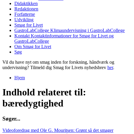
Didaktikken
Redaktionen
Forfatterne
Udvikling
Smag for Livet
GastroLabCollege
Klimaundervisning i GastroLabCollege
Kontakt
Kontaktinformationer for Smag for Livet og
GastroLabCollege
Om Smag for Livet
Søg
Vil du have nyt om smag inden for forskning, håndværk og
undervisning? Tilmeld dig Smag for Livets nyhedsbrev
her
.
Hjem
Du er her
Indhold relateret til:
bæredygtighed
S
ø
g
e
r
.
.
.
Videoforedrag med Ole G. Mouritsen: Grønt så det smager