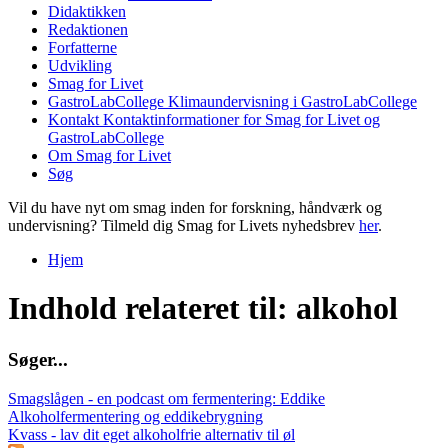
Didaktikken
Redaktionen
Forfatterne
Udvikling
Smag for Livet
GastroLabCollege
Klimaundervisning i GastroLabCollege
Kontakt
Kontaktinformationer for Smag for Livet og
GastroLabCollege
Om Smag for Livet
Søg
Vil du have nyt om smag inden for forskning, håndværk og
undervisning? Tilmeld dig Smag for Livets nyhedsbrev
her
.
Hjem
Du er her
Indhold relateret til: alkohol
S
ø
g
e
r
.
.
.
Smagslågen - en podcast om fermentering: Eddike
Alkoholfermentering og eddikebrygning
Kvass - lav dit eget alkoholfrie alternativ til øl