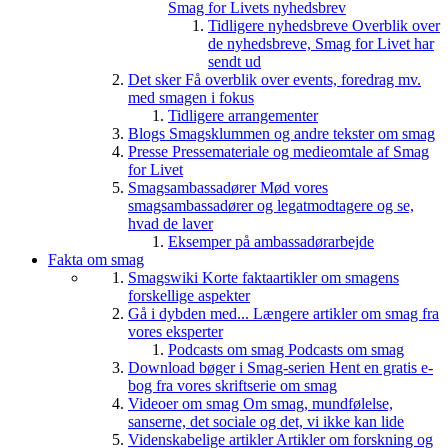
Smag for Livets nyhedsbrev
Tidligere nyhedsbreve
Overblik over
de nyhedsbreve, Smag for Livet har
sendt ud
Det sker
Få overblik over events, foredrag mv.
med smagen i fokus
Tidligere arrangementer
Blogs
Smagsklummen og andre tekster om smag
Presse
Pressemateriale og medieomtale af Smag
for Livet
Smagsambassadører
Mød vores
smagsambassadører og legatmodtagere og se,
hvad de laver
Eksemper på ambassadørarbejde
Fakta om smag
Smagswiki
Korte faktaartikler om smagens
forskellige aspekter
Gå i dybden med...
Længere artikler om smag fra
vores eksperter
Podcasts om smag
Podcasts om smag
Download bøger i Smag-serien
Hent en gratis e-
bog fra vores skriftserie om smag
Videoer om smag
Om smag, mundfølelse,
sanserne, det sociale og det, vi ikke kan lide
Videnskabelige artikler
Artikler om forskning og