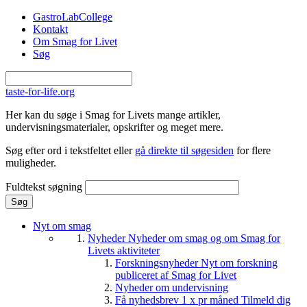
Gå til hovedindhold
GastroLabCollege
Kontakt
Om Smag for Livet
Søg
taste-for-life.org
Her kan du søge i Smag for Livets mange artikler,
undervisningsmaterialer, opskrifter og meget mere.
Søg efter ord i tekstfeltet eller
gå direkte til søgesiden
for flere
muligheder.
Fuldtekst søgning
Nyt om smag
Nyheder
Nyheder om smag og om Smag for
Livets aktiviteter
Forskningsnyheder
Nyt om forskning
publiceret af Smag for Livet
Nyheder om undervisning
Få nyhedsbrev 1 x pr måned
Tilmeld dig