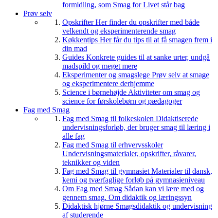
formidling, som Smag for Livet står bag
Prøv selv
Opskrifter
Her finder du opskrifter med både
velkendt og eksperimenterende smag
Køkkentips
Her får du tips til at få smagen frem i
din mad
Guides
Konkrete guides til at sanke urter, undgå
madspild og meget mere
Eksperimenter og smagslege
Prøv selv at smage
og eksperimentere derhjemme
Science i børnehøjde
Aktiviteter om smag og
science for førskolebørn og pædagoger
Fag med Smag
Fag med Smag til folkeskolen
Didaktiserede
undervisningsforløb, der bruger smag til læring i
alle fag
Fag med Smag til erhvervsskoler
Undervisningsmaterialer, opskrifter, råvarer,
teknikker og viden
Fag med Smag til gymnasiet
Materialer til dansk,
kemi og tværfaglige forløb på gymnasieniveau
Om Fag med Smag
Sådan kan vi lære med og
gennem smag. Om didaktik og læringssyn
Didaktisk hjørne
Smagsdidaktik og undervisning
af studerende