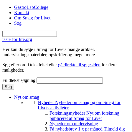
Gå til hovedindhold
GastroLabCollege
Kontakt
Om Smag for Livet
Søg
taste-for-life.org
Her kan du søge i Smag for Livets mange artikler,
undervisningsmaterialer, opskrifter og meget mere.
Søg efter ord i tekstfeltet eller
gå direkte til søgesiden
for flere
muligheder.
Fuldtekst søgning
Nyt om smag
Nyheder
Nyheder om smag og om Smag for
Livets aktiviteter
Forskningsnyheder
Nyt om forskning
publiceret af Smag for Livet
Nyheder om undervisning
Få nyhedsbrev 1 x pr måned
Tilmeld dig