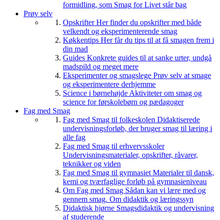
formidling, som Smag for Livet står bag
Prøv selv
Opskrifter
Her finder du opskrifter med både
velkendt og eksperimenterende smag
Køkkentips
Her får du tips til at få smagen frem i
din mad
Guides
Konkrete guides til at sanke urter, undgå
madspild og meget mere
Eksperimenter og smagslege
Prøv selv at smage
og eksperimentere derhjemme
Science i børnehøjde
Aktiviteter om smag og
science for førskolebørn og pædagoger
Fag med Smag
Fag med Smag til folkeskolen
Didaktiserede
undervisningsforløb, der bruger smag til læring i
alle fag
Fag med Smag til erhvervsskoler
Undervisningsmaterialer, opskrifter, råvarer,
teknikker og viden
Fag med Smag til gymnasiet
Materialer til dansk,
kemi og tværfaglige forløb på gymnasieniveau
Om Fag med Smag
Sådan kan vi lære med og
gennem smag. Om didaktik og læringssyn
Didaktisk hjørne
Smagsdidaktik og undervisning
af studerende