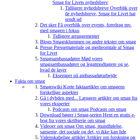
Smag for Livets nyhedsbrev
Tidligere nyhedsbreve
Overblik over
de nyhedsbreve, Smag for Livet har
sendt ud
Det sker
Få overblik over events, foredrag mv.
med smagen i fokus
Tidligere arrangementer
Blogs
Smagsklummen og andre tekster om smag
Presse
Pressemateriale og medieomtale af Smag
for Livet
Smagsambassadører
Mød vores
smagsambassadører og legatmodtagere og se,
hvad de laver
Eksemper på ambassadørarbejde
Fakta om smag
Smagswiki
Korte faktaartikler om smagens
forskellige aspekter
Gå i dybden med...
Længere artikler om smag fra
vores eksperter
Podcasts om smag
Podcasts om smag
Download bøger i Smag-serien
Hent en gratis e-
bog fra vores skriftserie om smag
Videoer om smag
Om smag, mundfølelse,
sanserne, det sociale og det, vi ikke kan lide
Videnskabelige artikler
Artikler om forskning og