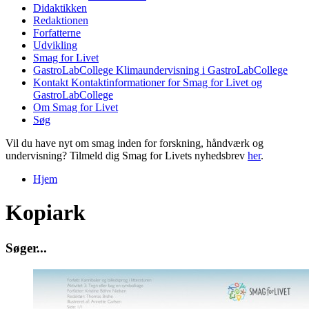
Didaktikken
Redaktionen
Forfatterne
Udvikling
Smag for Livet
GastroLabCollege
Klimaundervisning i GastroLabCollege
Kontakt
Kontaktinformationer for Smag for Livet og
GastroLabCollege
Om Smag for Livet
Søg
Vil du have nyt om smag inden for forskning, håndværk og
undervisning? Tilmeld dig Smag for Livets nyhedsbrev
her
.
Hjem
Du er her
Kopiark
S
ø
g
e
r
.
.
.