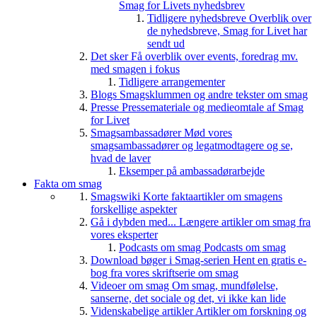
Smag for Livets nyhedsbrev
Tidligere nyhedsbreve
Overblik over
de nyhedsbreve, Smag for Livet har
sendt ud
Det sker
Få overblik over events, foredrag mv.
med smagen i fokus
Tidligere arrangementer
Blogs
Smagsklummen og andre tekster om smag
Presse
Pressemateriale og medieomtale af Smag
for Livet
Smagsambassadører
Mød vores
smagsambassadører og legatmodtagere og se,
hvad de laver
Eksemper på ambassadørarbejde
Fakta om smag
Smagswiki
Korte faktaartikler om smagens
forskellige aspekter
Gå i dybden med...
Længere artikler om smag fra
vores eksperter
Podcasts om smag
Podcasts om smag
Download bøger i Smag-serien
Hent en gratis e-
bog fra vores skriftserie om smag
Videoer om smag
Om smag, mundfølelse,
sanserne, det sociale og det, vi ikke kan lide
Videnskabelige artikler
Artikler om forskning og