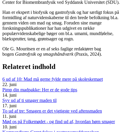
Center for Biomembranfysik ved Syddansk Universitet (SDU).
Han er ekspert i biofysik og gastrofysik og har særligt fokus på
formidling af naturvidenskaberne til den brede befolkning bl.a.
gennem viden om mad og smag. Foruden sine mange
forskningspublikationer har han udgivet en række
populærvidenskabelige bøger om bl.a. umami, mundfølelse,
blæksprutter, tang, grøntsager og rogn.
Ole G. Mouritsen er en af seks faglige redaktører bag
bogen
Gastrofysik og smagshåndværk
(Praxis, 2024).
Relateret indhold
6 ud af 10: Mad må gerne fylde mere på skoleskemaet
22. juni
Pimp din madpakke: Her er de gode tips
14. juni
Syv ud af ti smager maden til
17. juni
To ud af tre: Smagen er det vigtigste ved aftensmaden
11. juni
Mød os på Folkemødet - og find ud af, hvordan børn smager
10. juni