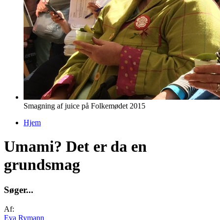
Smagning af juice på Folkemødet 2015
Hjem
Du er her
Umami? Det er da en
grundsmag
S
ø
g
e
r
.
.
.
Af:
Eva Rymann