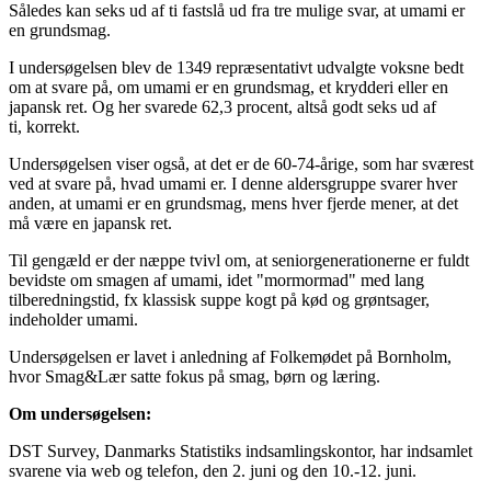
Således kan seks ud af ti fastslå ud fra tre mulige svar, at umami er
en grundsmag.
I undersøgelsen blev de 1349 repræsentativt udvalgte voksne bedt
om at svare på, om umami er en grundsmag, et krydderi eller en
japansk ret. Og her svarede 62,3 procent, altså godt seks ud af
ti, korrekt.
Undersøgelsen viser også, at det er de 60-74-årige, som har sværest
ved at svare på, hvad umami er. I denne aldersgruppe svarer hver
anden, at umami er en grundsmag, mens hver fjerde mener, at det
må være en japansk ret.
Til gengæld er der næppe tvivl om, at seniorgenerationerne er fuldt
bevidste om smagen af umami, idet "mormormad" med lang
tilberedningstid, fx klassisk suppe kogt på kød og grøntsager,
indeholder umami.
Undersøgelsen er lavet i anledning af Folkemødet på Bornholm,
hvor Smag&Lær satte fokus på smag, børn og læring.
Om undersøgelsen:
DST Survey, Danmarks Statistiks indsamlingskontor, har indsamlet
svarene via web og telefon, den 2. juni og den 10.-12. juni.