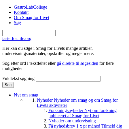
Gå til hovedindhold
GastroLabCollege
Kontakt
Om Smag for Livet
Søg
taste-for-life.org
Her kan du søge i Smag for Livets mange artikler,
undervisningsmaterialer, opskrifter og meget mere.
Søg efter ord i tekstfeltet eller
gå direkte til søgesiden
for flere
muligheder.
Fuldtekst søgning
Nyt om smag
Nyheder
Nyheder om smag og om Smag for
Livets aktiviteter
Forskningsnyheder
Nyt om forskning
publiceret af Smag for Livet
Nyheder om undervisning
Få nyhedsbrev 1 x pr måned
Tilmeld dig