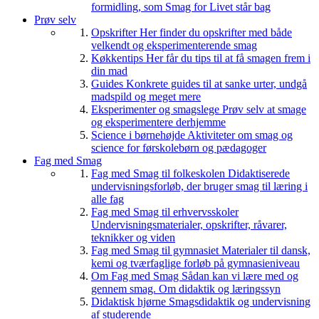
formidling, som Smag for Livet står bag
Prøv selv
Opskrifter
Her finder du opskrifter med både
velkendt og eksperimenterende smag
Køkkentips
Her får du tips til at få smagen frem i
din mad
Guides
Konkrete guides til at sanke urter, undgå
madspild og meget mere
Eksperimenter og smagslege
Prøv selv at smage
og eksperimentere derhjemme
Science i børnehøjde
Aktiviteter om smag og
science for førskolebørn og pædagoger
Fag med Smag
Fag med Smag til folkeskolen
Didaktiserede
undervisningsforløb, der bruger smag til læring i
alle fag
Fag med Smag til erhvervsskoler
Undervisningsmaterialer, opskrifter, råvarer,
teknikker og viden
Fag med Smag til gymnasiet
Materialer til dansk,
kemi og tværfaglige forløb på gymnasieniveau
Om Fag med Smag
Sådan kan vi lære med og
gennem smag. Om didaktik og læringssyn
Didaktisk hjørne
Smagsdidaktik og undervisning
af studerende