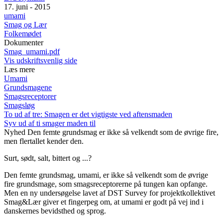
17. juni - 2015
umami
Smag og Lær
Folkemødet
Dokumenter
Smag_umami.pdf
Vis udskriftsvenlig side
Læs mere
Umami
Grundsmagene
Smagsreceptorer
Smagsløg
To ud af tre: Smagen er det vigtigste ved aftensmaden
Syv ud af ti smager maden til
Nyhed
Den femte grundsmag er ikke så velkendt som de øvrige fire,
men flertallet kender den.
Surt, sødt, salt, bittert og ...?
Den femte grundsmag, umami, er ikke så velkendt som de øvrige
fire grundsmage, som smagsreceptorerne på tungen kan opfange.
Men en ny undersøgelse lavet af DST Survey for projektkollektivet
Smag&Lær giver et fingerpeg om, at umami er godt på vej ind i
danskernes bevidsthed og sprog.