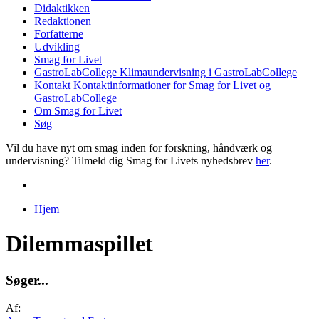
Didaktikken
Redaktionen
Forfatterne
Udvikling
Smag for Livet
GastroLabCollege
Klimaundervisning i GastroLabCollege
Kontakt
Kontaktinformationer for Smag for Livet og
GastroLabCollege
Om Smag for Livet
Søg
Vil du have nyt om smag inden for forskning, håndværk og
undervisning? Tilmeld dig Smag for Livets nyhedsbrev
her
.
Hjem
Du er her
Dilemmaspillet
S
ø
g
e
r
.
.
.
Af: