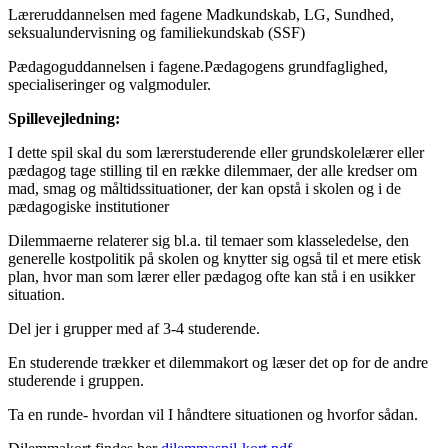
Læreruddannelsen med fagene Madkundskab, LG, Sundhed,
seksualundervisning og familiekundskab (SSF)
Pædagoguddannelsen i fagene.Pædagogens grundfaglighed,
specialiseringer og valgmoduler.
Spillevejledning:
I dette spil skal du som lærerstuderende eller grundskolelærer eller
pædagog tage stilling til en række dilemmaer, der alle kredser om
mad, smag og måltidssituationer, der kan opstå i skolen og i de
pædagogiske institutioner
Dilemmaerne relaterer sig bl.a. til temaer som klasseledelse, den
generelle kostpolitik på skolen og knytter sig også til et mere etisk
plan, hvor man som lærer eller pædagog ofte kan stå i en usikker
situation.
Del jer i grupper med af 3-4 studerende.
En studerende trækker et dilemmakort og læser det op for de andre
studerende i gruppen.
Ta en runde- hvordan vil I håndtere situationen og hvorfor sådan.