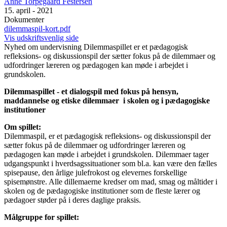
Anne Torpegaard Festersen
15. april - 2021
Dokumenter
dilemmaspil-kort.pdf
Vis udskriftsvenlig side
Nyhed om undervisning
Dilemmaspillet er et pædagogisk
refleksions- og diskussionspil der sætter fokus på de dilemmaer og
udfordringer læreren og pædagogen kan møde i arbejdet i
grundskolen.
Dilemmaspillet
- et dialogspil med fokus p
å
hensyn,
maddannelse og etiske dilemmaer i skolen og i pædagogiske
institutioner
Om spillet:
Dilemmaspil, er et pædagogisk refleksions- og diskussionspil der
sætter fokus på de dilemmaer og udfordringer læreren og
pædagogen kan møde i arbejdet i grundskolen. Dilemmaer tager
udgangspunkt i hverdsagssituationer som bl.a. kan være den fælles
spisepause, den årlige julefrokost og elevernes forskellige
spisemønstre. Alle dillemaerne kredser om mad, smag og måltider i
skolen og de pædagogiske institutioner som de fleste lærer og
pædagoer støder på i deres daglige praksis.
Målgruppe for spillet: