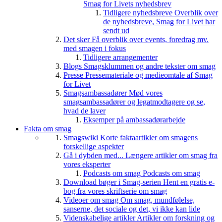
Smag for Livets nyhedsbrev
Tidligere nyhedsbreve
Overblik over
de nyhedsbreve, Smag for Livet har
sendt ud
Det sker
Få overblik over events, foredrag mv.
med smagen i fokus
Tidligere arrangementer
Blogs
Smagsklummen og andre tekster om smag
Presse
Pressemateriale og medieomtale af Smag
for Livet
Smagsambassadører
Mød vores
smagsambassadører og legatmodtagere og se,
hvad de laver
Eksemper på ambassadørarbejde
Fakta om smag
Smagswiki
Korte faktaartikler om smagens
forskellige aspekter
Gå i dybden med...
Længere artikler om smag fra
vores eksperter
Podcasts om smag
Podcasts om smag
Download bøger i Smag-serien
Hent en gratis e-
bog fra vores skriftserie om smag
Videoer om smag
Om smag, mundfølelse,
sanserne, det sociale og det, vi ikke kan lide
Videnskabelige artikler
Artikler om forskning og