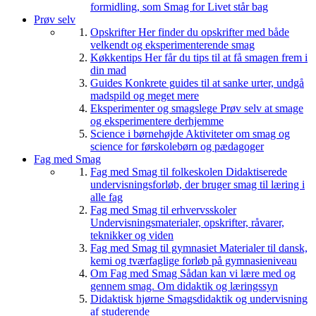
formidling, som Smag for Livet står bag
Prøv selv
Opskrifter
Her finder du opskrifter med både
velkendt og eksperimenterende smag
Køkkentips
Her får du tips til at få smagen frem i
din mad
Guides
Konkrete guides til at sanke urter, undgå
madspild og meget mere
Eksperimenter og smagslege
Prøv selv at smage
og eksperimentere derhjemme
Science i børnehøjde
Aktiviteter om smag og
science for førskolebørn og pædagoger
Fag med Smag
Fag med Smag til folkeskolen
Didaktiserede
undervisningsforløb, der bruger smag til læring i
alle fag
Fag med Smag til erhvervsskoler
Undervisningsmaterialer, opskrifter, råvarer,
teknikker og viden
Fag med Smag til gymnasiet
Materialer til dansk,
kemi og tværfaglige forløb på gymnasieniveau
Om Fag med Smag
Sådan kan vi lære med og
gennem smag. Om didaktik og læringssyn
Didaktisk hjørne
Smagsdidaktik og undervisning
af studerende