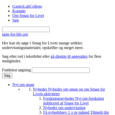
Gå til hovedindhold
GastroLabCollege
Kontakt
Om Smag for Livet
Søg
taste-for-life.org
Her kan du søge i Smag for Livets mange artikler,
undervisningsmaterialer, opskrifter og meget mere.
Søg efter ord i tekstfeltet eller
gå direkte til søgesiden
for flere
muligheder.
Fuldtekst søgning
Nyt om smag
Nyheder
Nyheder om smag og om Smag for
Livets aktiviteter
Forskningsnyheder
Nyt om forskning
publiceret af Smag for Livet
Nyheder om undervisning
Få nyhedsbrev 1 x pr måned
Tilmeld dig