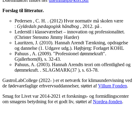
Dilemmakort findes her
dilemmaspil-kort.pdf
Forslag til litteratur.
Pedersen , C. H. . (2012) Hvor normativ må skolen være
:
Gyldedals pædagogisk håndbog
, 2012. på .
Lederstil i klasseværelset – innovation og professionalitet.
(Christer Stensmo Jimmy Harder)
Lauritzen, J. (2010). Hannah Arendt Tænkning, opdragelse
og dannelse (1. Udgave udg.). Højbjerg: Forlaget KOHL
Pahuus , A. (2009). "Professionel dømmekraft".
Gjallerhorn(8), s. 32-43.
Pahuus, A. (2003). Hannah Arendts teori om offentlighed og
dømmekraft. . SLAGMARK(37 ), s. 63-78.
GastroLabCollege (2022- ) er et netværk for klimaundervisning ved
de fødevarefaglige erhvervsuddannelser, støttet af
Villum Fonden
.
Smag for Livet var 2014-2021 et forsknings- og formidlingscenter
om smagens betydning for et godt liv, støttet af
Nordea-fonden
.