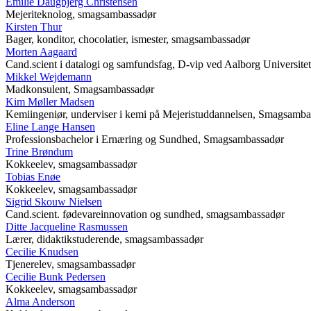
Emilie Daugbjerg Christensen
Mejeriteknolog, smagsambassadør
Kirsten Thur
Bager, konditor, chocolatier, ismester, smagsambassadør
Morten Aagaard
Cand.scient i datalogi og samfundsfag, D-vip ved Aalborg Universit
Mikkel Wejdemann
Madkonsulent, Smagsambassadør
Kim Møller Madsen
Kemiingeniør, underviser i kemi på Mejeristuddannelsen, Smagsamba
Eline Lange Hansen
Professionsbachelor i Ernæring og Sundhed, Smagsambassadør
Trine Brøndum
Kokkeelev, smagsambassadør
Tobias Enøe
Kokkeelev, smagsambassadør
Sigrid Skouw Nielsen
Cand.scient. fødevareinnovation og sundhed, smagsambassadør
Ditte Jacqueline Rasmussen
Lærer, didaktikstuderende, smagsambassadør
Cecilie Knudsen
Tjenerelev, smagsambassadør
Cecilie Bunk Pedersen
Kokkeelev, smagsambassadør
Alma Anderson