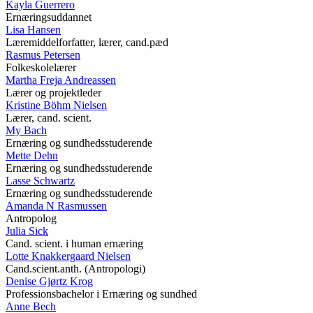
Kayla Guerrero
Ernæringsuddannet
Lisa Hansen
Læremiddelforfatter, lærer, cand.pæd
Rasmus Petersen
Folkeskolelærer
Martha Freja Andreassen
Lærer og projektleder
Kristine Böhm Nielsen
Lærer, cand. scient.
My Bach
Ernæring og sundhedsstuderende
Mette Dehn
Ernæring og sundhedsstuderende
Lasse Schwartz
Ernæring og sundhedsstuderende
Amanda N Rasmussen
Antropolog
Julia Sick
Cand. scient. i human ernæring
Lotte Knakkergaard Nielsen
Cand.scient.anth. (Antropologi)
Denise Gjørtz Krog
Professionsbachelor i Ernæring og sundhed
Anne Bech