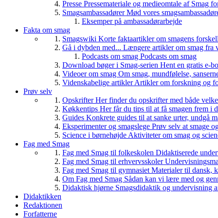
Presse
Pressemateriale og medieomtale af Smag fo
Smagsambassadører
Mød vores smagsambassadører
Eksemper på ambassadørarbejde
Fakta om smag
Smagswiki
Korte faktaartikler om smagens forskel
Gå i dybden med...
Længere artikler om smag fra v
Podcasts om smag
Podcasts om smag
Download bøger i Smag-serien
Hent en gratis e-bo
Videoer om smag
Om smag, mundfølelse, sanserne, 
Videnskabelige artikler
Artikler om forskning og f
Prøv selv
Opskrifter
Her finder du opskrifter med både vel
Køkkentips
Her får du tips til at få smagen frem i
Guides
Konkrete guides til at sanke urter, undgå 
Eksperimenter og smagslege
Prøv selv at smage o
Science i børnehøjde
Aktiviteter om smag og scie
Fag med Smag
Fag med Smag til folkeskolen
Didaktiserede underv
Fag med Smag til erhvervsskoler
Undervisningsmate
Fag med Smag til gymnasiet
Materialer til dansk,
Om Fag med Smag
Sådan kan vi lære med og gen
Didaktisk hjørne
Smagsdidaktik og undervisning a
Didaktikken
Redaktionen
Forfatterne