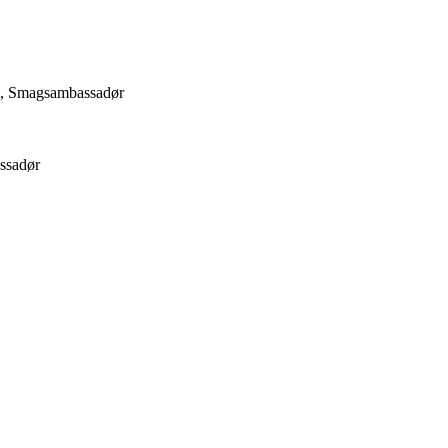
et, Smagsambassadør
ssadør