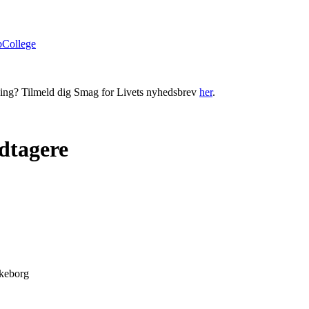
bCollege
ning? Tilmeld dig Smag for Livets nyhedsbrev
her
.
dtagere
lkeborg