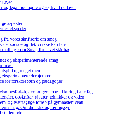
r Livet
 og legatmodtagere og se, hvad de laver
lige aspekter
ores eksperter
g fra vores skriftserie om smag
det sociale og det, vi ikke kan lide
ormidling, som Smag for Livet står bag
kendt og eksperimenterende smag
 din mad
madspild og meget mere
g eksperimentere derhjemme
nce for førskolebørn og pædagoger
isningsforløb, der bruger smag til læring i alle fag
rialer, opskrifter, råvarer, teknikker og viden
 kemi og tværfaglige forløb på gymnasieniveau
nem smag. Om didaktik og læringssyn
f studerende