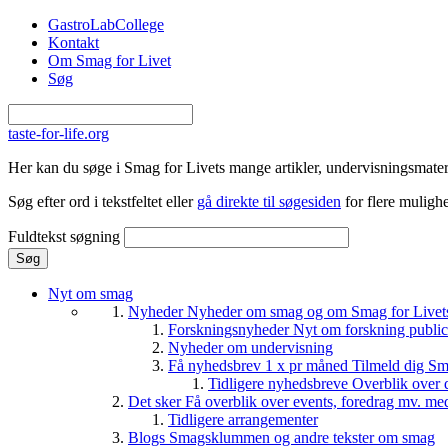
Gå til hovedindhold
GastroLabCollege
Kontakt
Om Smag for Livet
Søg
taste-for-life.org
Her kan du søge i Smag for Livets mange artikler, undervisningsmateri
Søg efter ord i tekstfeltet eller
gå direkte til søgesiden
for flere mulighe
Fuldtekst søgning
Nyt om smag
Nyheder
Nyheder om smag og om Smag for Livets 
Forskningsnyheder
Nyt om forskning public
Nyheder om undervisning
Få nyhedsbrev 1 x pr måned
Tilmeld dig Sm
Tidligere nyhedsbreve
Overblik over 
Det sker
Få overblik over events, foredrag mv. me
Tidligere arrangementer
Blogs
Smagsklummen og andre tekster om smag