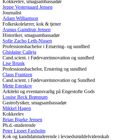
Kokkeelev, smagsambassadør
Jeppe Vestergaard Jensen
Journalist
Adam Williamson
Folkeskolelærer, kok & tjener
Asmus Gamdrup Jensen
Historiker, smagsambassadør
Sofie Zacho Leth-Nissen
Professionsbachelor i Ernæring- og sundhed
Ghislaine Calleja
Cand.scient. i Fødevareinnovation og sundhed
Lise Brunk
Professionsbachelor, Ernæring og sundhed
Claus Frantzen
Cand.scient. i Fødevareinnovation og Sundhed
Mette Egeskov
Arkitekt og eventansvarlig på Engestofte Gods
Louise Beck Brønnum
Gastrofysiker, smagsambassadør
Mikkel Hagen
Kokkeelev
Brian Bjarke Jensen
Ph.d.-studerende
Peter Lionet Faxholm
Kok og kandidatstuderende i levnedsmiddelvidenskab