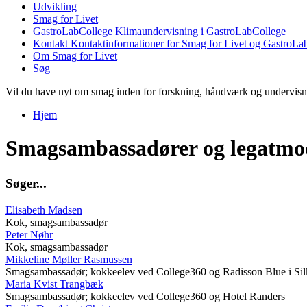
Udvikling
Smag for Livet
GastroLabCollege
Klimaundervisning i GastroLabCollege
Kontakt
Kontaktinformationer for Smag for Livet og GastroLa
Om Smag for Livet
Søg
Vil du have nyt om smag inden for forskning, håndværk og undervis
Hjem
Du er her
Smagsambassadører og legatmo
S
ø
g
e
r
.
.
.
Elisabeth Madsen
Kok, smagsambassadør
Peter Nøhr
Kok, smagsambassadør
Mikkeline Møller Rasmussen
Smagsambassadør; kokkeelev ved College360 og Radisson Blue i Si
Maria Kvist Trangbæk
Smagsambassadør; kokkeelev ved College360 og Hotel Randers